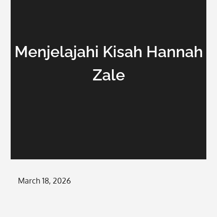
Menjelajahi Kisah Hannah
Zale
Posted
March 18, 2026
on