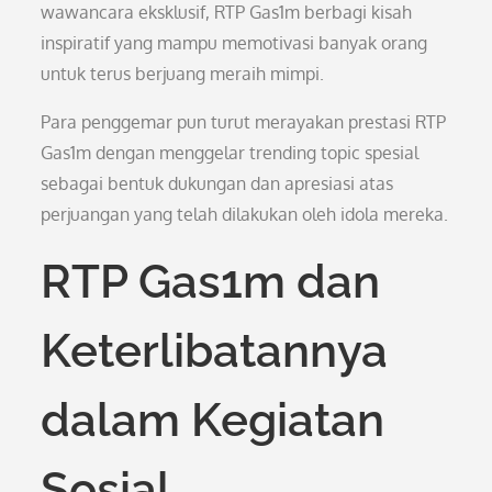
wawancara eksklusif, RTP Gas1m berbagi kisah
inspiratif yang mampu memotivasi banyak orang
untuk terus berjuang meraih mimpi.
Para penggemar pun turut merayakan prestasi RTP
Gas1m dengan menggelar trending topic spesial
sebagai bentuk dukungan dan apresiasi atas
perjuangan yang telah dilakukan oleh idola mereka.
RTP Gas1m dan
Keterlibatannya
dalam Kegiatan
Sosial