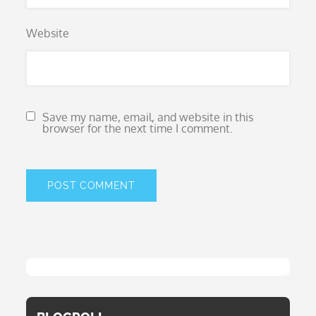
Website
Save my name, email, and website in this
browser for the next time I comment.