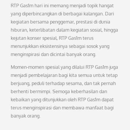
RTP Gas1m hari ini memang menjadi topik hangat
yang diperbincangkan di berbagai kalangan. Dari
kegiatan bersama penggemar, prestasi di dunia
hiburan, keterlibatan dalam kegiatan sosial, hingga
kejutan konser spesial, RTP Gas1m terus
menunjukkan eksistensinya sebagai sosok yang
menginspirasi dan dicintai banyak orang.
Momen-momen spesial yang dilalui RTP Gas1m juga
menjadi pembelajaran bagi kita semua untuk tetap
berjuang, peduli terhadap sesama, dan tak pernah
berhenti bermimpi. Semoga keberhasilan dan
kebaikan yang ditunjukkan oleh RTP Gas1m dapat
terus menginspirasi dan membawa manfaat bagi
banyak orang.