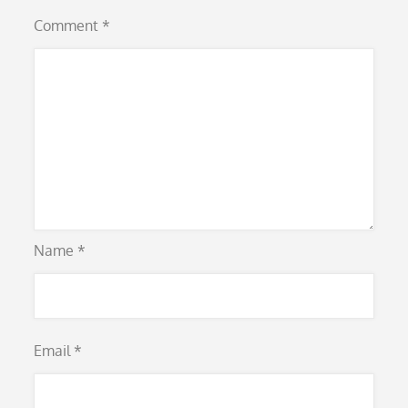
Comment
*
Name
*
Email
*