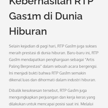
Keberhasilan RTP
Gas1m di Dunia
Hiburan
Selain kejadian di pagi hari, RTP Gas1m juga sukses
meraih prestasi di dunia hiburan. Baru-baru ini, RTP
Gas1m mendapatkan penghargaan sebagai “Artis
Paling Berprestasi” dalam sebuah acara bergengsi.
Ini menjadi bukti bahwa RTP Gas1m semakin
dikenal luas dan dihormati dalam industri hiburan.
Dibalik kesuksesan tersebut, RTP Gas1m juga
mengungkapkan perjuangan dan kerja keras yang
dilakukan untuk mencapai posisi saat ini. Melalui