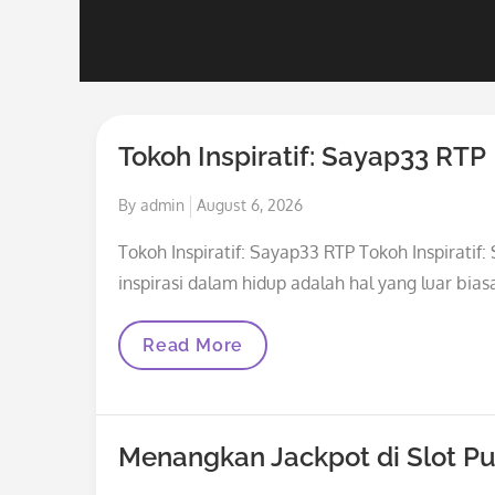
Tokoh Inspiratif: Sayap33 RTP
Posted
By
admin
August 6, 2026
on
Tokoh Inspiratif: Sayap33 RTP Tokoh Inspirati
inspirasi dalam hidup adalah hal yang luar bias
Tokoh
Read More
Inspiratif:
Sayap33
RTP
Menangkan Jackpot di Slot Pu