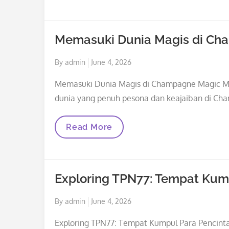
Dibalik
Login
JIN33
Memasuki Dunia Magis di Ch
Posted
By
admin
June 4, 2026
on
Memasuki Dunia Magis di Champagne Magic M
dunia yang penuh pesona dan keajaiban di Cha
Memasuki
Read More
Dunia
Magis
Di
Champagne
Magic
Exploring TPN77: Tempat Kum
Posted
By
admin
June 4, 2026
on
Exploring TPN77: Tempat Kumpul Para Pencint