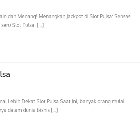
ain dan Menang! Menangkan Jackpot di Slot Pulsa: Sensasi
eru Slot Pulsa, […]
lsa
al Lebih Dekat Slot Pulsa Saat ini, banyak orang mulai
ya dalam dunia bisnis […]