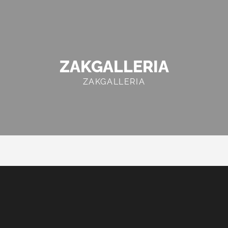
ZAKGALLERIA
ZAKGALLERIA