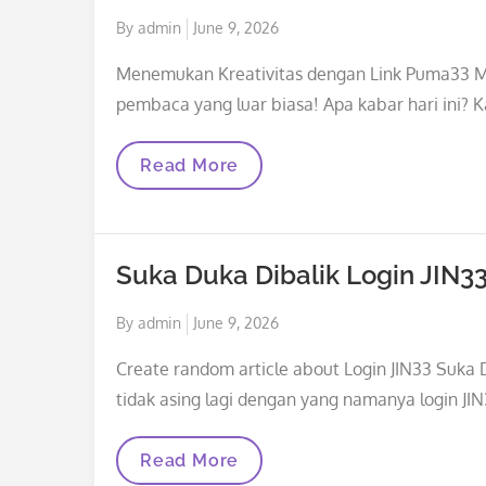
Posted
By
admin
June 9, 2026
on
Menemukan Kreativitas dengan Link Puma33 M
pembaca yang luar biasa! Apa kabar hari ini? Kal
Menemukan
Read More
Kreativitas
Dengan
Link
Puma33
Suka Duka Dibalik Login JIN3
Posted
By
admin
June 9, 2026
on
Create random article about Login JIN33 Suka 
tidak asing lagi dengan yang namanya login JIN
Suka
Read More
Duka