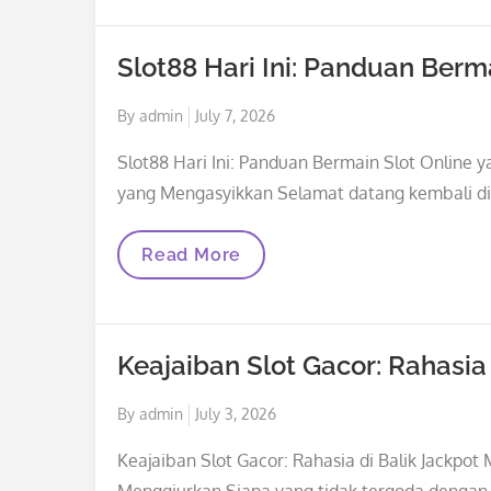
Slot
Pulsa
Slot88 Hari Ini: Panduan Ber
Posted
By
admin
July 7, 2026
on
Slot88 Hari Ini: Panduan Bermain Slot Online 
yang Mengasyikkan Selamat datang kembali di 
Slot88
Read More
Hari
Ini:
Panduan
Bermain
Slot
Keajaiban Slot Gacor: Rahasia
Online
Yang
Mengasyikkan
Posted
By
admin
July 3, 2026
on
Keajaiban Slot Gacor: Rahasia di Balik Jackpot