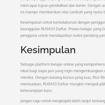
mencapai tujuan pendidikan dan karier. Dengan ad
ini mampu memberikan nilai tambah yang nyata 
Kesempatan untuk berkolaborasi dengan pengguna 
keunggulan RUSA33 Daftar. Proses belajar yang ti
pengguna untuk mendapatkan sudut pandang yang 
Kesimpulan
Sebagai platform belajar online yang komprehensi
ideal bagi siapa pun yang ingin mengembangkan di
mereka. Dengan katalog kursus yang luas, fitur-f
memuaskan, RUSA33 Daftar mungkin menjadi pili
keterampilan baru.
Jangan ragu untuk menjelajahi lebih lanjut tent