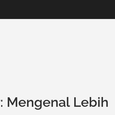
: Mengenal Lebih