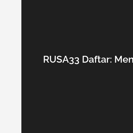
RUSA33 Daftar: Men