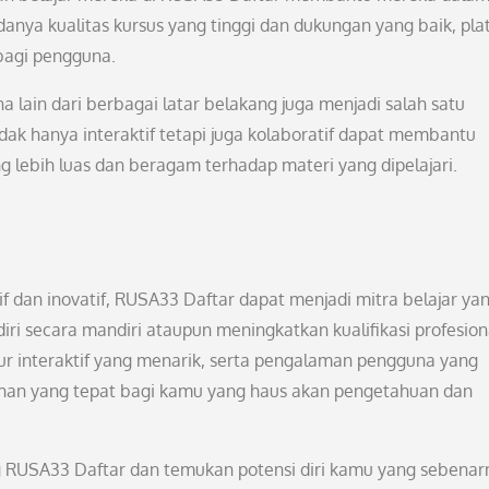
anya kualitas kursus yang tinggi dan dukungan yang baik, pla
bagi pengguna.
lain dari berbagai latar belakang juga menjadi salah satu
dak hanya interaktif tetapi juga kolaboratif dapat membantu
lebih luas dan beragam terhadap materi yang dipelajari.
f dan inovatif, RUSA33 Daftar dapat menjadi mitra belajar ya
ri secara mandiri ataupun meningkatkan kualifikasi profesion
itur interaktif yang menarik, serta pengalaman pengguna yang
han yang tepat bagi kamu yang haus akan pengetahuan dan
ang RUSA33 Daftar dan temukan potensi diri kamu yang sebenar