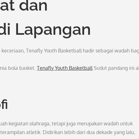
at dan
di Lapangan
keceriaan, Tenafly Youth Basketball hadir sebagai wadah bag
nia bola basket.
Tenafly Youth Basketball
Sudut pandang ini 
fi
buah kegiatan olahraga, tetapi juga merupakan wadah untuk
mpilan atletik. Didirikan lebih dari dua dekade yang lalu,