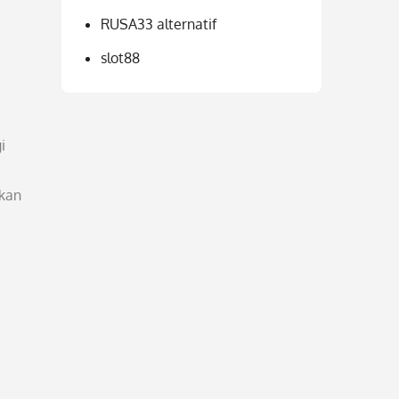
RUSA33 alternatif
slot88
i
akan