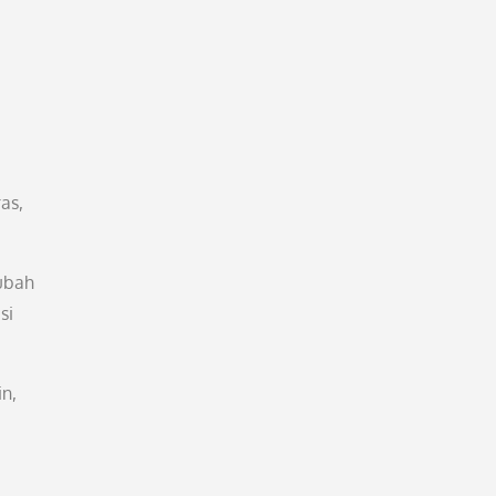
as,
ubah
si
in,