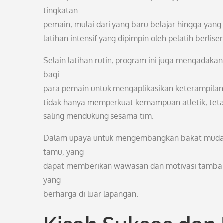
tingkatan
pemain, mulai dari yang baru belajar hingga yan
latihan intensif yang dipimpin oleh pelatih berli
Selain latihan rutin, program ini juga mengadak
bagi
para pemain untuk mengaplikasikan keterampilan y
tidak hanya memperkuat kemampuan atletik, tetapi 
saling mendukung sesama tim.
Dalam upaya untuk mengembangkan bakat muda, 
tamu, yang
dapat memberikan wawasan dan motivasi tambah
yang
berharga di luar lapangan.