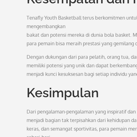
Tenafly Youth Basketball terus berkomitmen un
mengembangkan
bakat dan potensi mereka di dunia bola basket. 
para pemain bisa meraih prestasi yang gemilang 
Dengan dukungan dari para pelatih, orang tua, d
memiliki potensi yang unik dan dapat berkemban
menjadi kunci kesuksesan bagi setiap individu yan
Kesimpulan
Dari pengalaman-pengalaman yang inspiratif dan s
menjadi bagian tak terpisahkan dari kehidupan da
keras, dan semangat sportivitas, para pemain mer