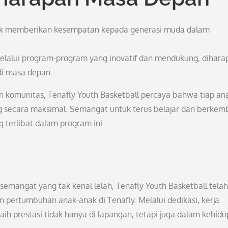
tuk memberikan kesempatan kepada generasi muda dalam
Melalui program-program yang inovatif dan mendukung, dihara
di masa depan.
an komunitas, Tenafly Youth Basketball percaya bahwa tiap an
g secara maksimal. Semangat untuk terus belajar dan berke
g terlibat dalam program ini.
emangat yang tak kenal lelah, Tenafly Youth Basketball telah
n pertumbuhan anak-anak di Tenafly. Melalui dedikasi, kerja
aih prestasi tidak hanya di lapangan, tetapi juga dalam kehid