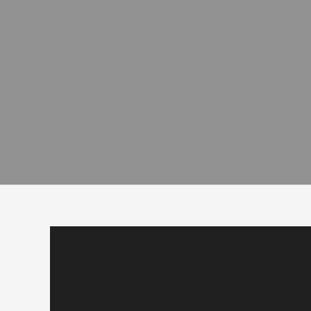
Skip
to
content