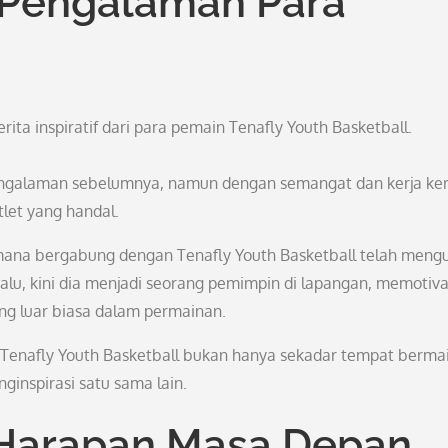
 Pengalaman Para
ita inspiratif dari para pemain Tenafly Youth Basketball.
engalaman sebelumnya, namun dengan semangat dan kerja ker
let yang handal.
imana bergabung dengan Tenafly Youth Basketball telah meng
alu, kini dia menjadi seorang pemimpin di lapangan, memotiva
g luar biasa dalam permainan.
a Tenafly Youth Basketball bukan hanya sekadar tempat berma
ginspirasi satu sama lain.
Harapan Masa Depan