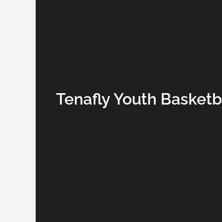
Tenafly Youth Basket