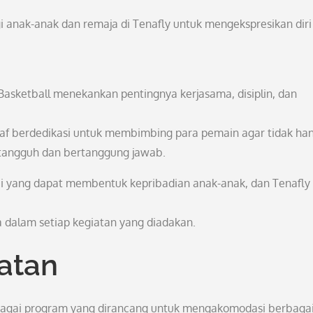
 anak-anak dan remaja di Tenafly untuk mengekspresikan diri
Basketball menekankan pentingnya kerjasama, disiplin, dan
n staf berdedikasi untuk membimbing para pemain agar tidak ha
ng tangguh dan bertanggung jawab.
lai yang dapat membentuk kepribadian anak-anak, dan Tenafly
a dalam setiap kegiatan yang diadakan.
atan
bagai program yang dirancang untuk mengakomodasi berbaga