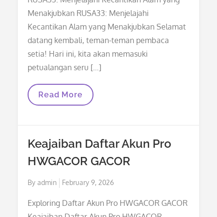
Menakjubkan RUSA33: Menjelajahi
Kecantikan Alam yang Menakjubkan Selamat
datang kembali, teman-teman pembaca
setia! Hari ini, kita akan memasuki
petualangan seru […]
RUSA33:
Read More
Menjelajahi
Kecantikan
Alam
Yang
Menakjubkan
Keajaiban Daftar Akun Pro
HWGACOR GACOR
Posted
By
admin
February 9, 2026
on
Exploring Daftar Akun Pro HWGACOR GACOR
Keajaiban Daftar Akun Pro HWGACOR