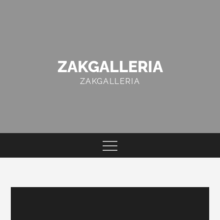
Skip
to
content
ZAKGALLERIA
ZAKGALLERIA