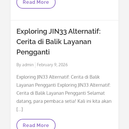
Selalu
Read More
Seru
Bermain
Di
NETWIN22
LOGIN
Exploring JIN33 Alternatif:
Cerita di Balik Layanan
Pengganti
Posted
By
admin
February 9, 2026
on
Exploring JIN33 Alternatif: Cerita di Balik
Layanan Pengganti Exploring JIN33 Alternatif:
Cerita di Balik Layanan Pengganti Selamat
datang, para pembaca setia! Kali ini kita akan
[…]
Exploring
Read More