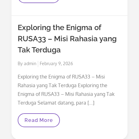
JIN33
Alternatif:
Cerita
Di
Balik
Exploring the Enigma of
Layanan
Pengganti
RUSA33 – Misi Rahasia yang
Tak Terduga
Posted
By
admin
February 9, 2026
on
Exploring the Enigma of RUSA33 – Misi
Rahasia yang Tak Terduga Exploring the
Enigma of RUSA33 – Misi Rahasia yang Tak
Terduga Selamat datang, para […]
Exploring
Read More
The
Enigma
Of