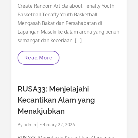
on
Create Random Article about Tenafly Youth
Basketball Tenafly Youth Basketball:
Mengasah Bakat dan Persahabatan di
Lapangan Masuki ke dalam arena yang penuh
semangat dan keceriaan, […]
Tenafly
Read More
Youth
Basketball:
Mengasah
Bakat
Dan
RUSA33: Menjelajahi
Persahabatan
Di
Kecantikan Alam yang
Lapangan
Menakjubkan
Posted
By
admin
February 22, 2026
on
RUSA33: Menjelajahi Kecantikan Alam yang