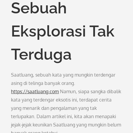
Sebuah
Eksplorasi Tak
Terduga
Saatluang, sebuah kata yang mungkin terdengar
asing di telinga banyak orang.
https://saatluang.com
Namun, siapa sangka dibalik
kata yang terdengar eksotis ini, terdapat cerita
yang menarik dan pengalaman yang tak
terlupakan. Dalam artikel ini, kita akan menapaki
jejak-jejak keunikan Saatluang yang mungkin belum