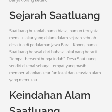
banyak orang ketahui.
Sejarah Saatluang
Saatluang bukanlah nama biasa, namun ternyata
memiliki akar yang dalam dalam sejarah sebuah
desa tua di pedalaman Jawa Barat. Konon, nama
Saatluang berasal dari bahasa lokal yang berarti
“tempat bersemi bunga indah”. Desa Saatluang
sendiri dikenal sebagai tempat yang masih
mempertahankan kearifan lokal dan keasrian alam
yang memukau.
Keindahan Alam
Saatluang