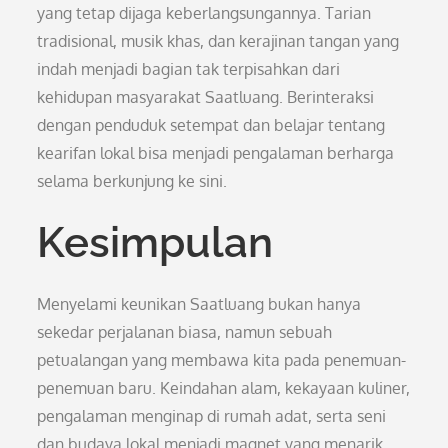
yang tetap dijaga keberlangsungannya. Tarian
tradisional, musik khas, dan kerajinan tangan yang
indah menjadi bagian tak terpisahkan dari
kehidupan masyarakat Saatluang. Berinteraksi
dengan penduduk setempat dan belajar tentang
kearifan lokal bisa menjadi pengalaman berharga
selama berkunjung ke sini.
Kesimpulan
Menyelami keunikan Saatluang bukan hanya
sekedar perjalanan biasa, namun sebuah
petualangan yang membawa kita pada penemuan-
penemuan baru. Keindahan alam, kekayaan kuliner,
pengalaman menginap di rumah adat, serta seni
dan budaya lokal menjadi magnet yang menarik