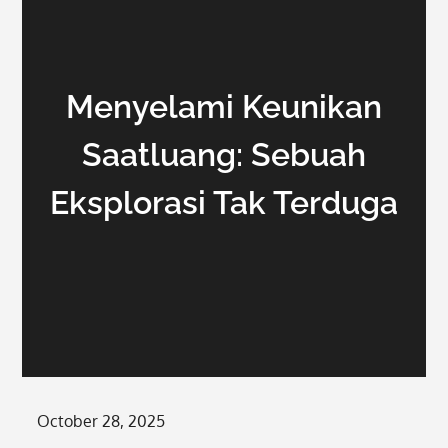
Menyelami Keunikan
Saatluang: Sebuah
Eksplorasi Tak Terduga
Posted
October 28, 2025