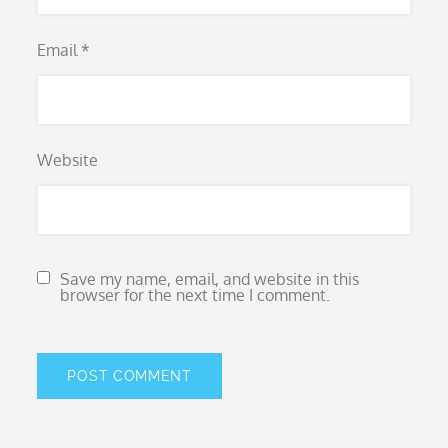
Email
*
Website
Save my name, email, and website in this
browser for the next time I comment.