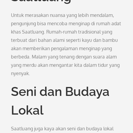
Untuk merasakan nuansa yang lebih mendalam,
pengunjung bisa mencoba menginap di rumah adat
khas Saatluang. Rumah-rumah tradisional yang
terbuat dari bahan alami seperti kayu dan bambu
akan memberikan pengalaman menginap yang
berbeda. Malam yang tenang dengan suara alam
yang merdu akan mengantar kita dalam tidur yang
nyenyak.
Seni dan Budaya
Lokal
Saatluang juga kaya akan seni dan budaya lokal