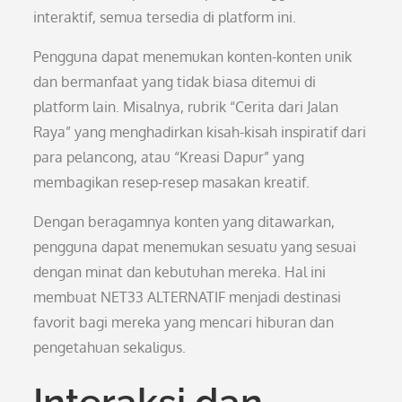
interaktif, semua tersedia di platform ini.
Pengguna dapat menemukan konten-konten unik
dan bermanfaat yang tidak biasa ditemui di
platform lain. Misalnya, rubrik “Cerita dari Jalan
Raya” yang menghadirkan kisah-kisah inspiratif dari
para pelancong, atau “Kreasi Dapur” yang
membagikan resep-resep masakan kreatif.
Dengan beragamnya konten yang ditawarkan,
pengguna dapat menemukan sesuatu yang sesuai
dengan minat dan kebutuhan mereka. Hal ini
membuat NET33 ALTERNATIF menjadi destinasi
favorit bagi mereka yang mencari hiburan dan
pengetahuan sekaligus.