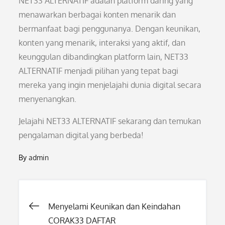
NET33 ALTERNATIF adalah platform daring yang
menawarkan berbagai konten menarik dan
bermanfaat bagi penggunanya. Dengan keunikan,
konten yang menarik, interaksi yang aktif, dan
keunggulan dibandingkan platform lain, NET33
ALTERNATIF menjadi pilihan yang tepat bagi
mereka yang ingin menjelajahi dunia digital secara
menyenangkan.
Jelajahi NET33 ALTERNATIF sekarang dan temukan
pengalaman digital yang berbeda!
By
admin
Post
Menyelami Keunikan dan Keindahan
CORAK33 DAFTAR