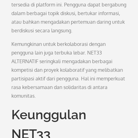
tersedia di platform ini. Pengguna dapat bergabung
dalam berbagai topik diskusi, bertukar informasi,
atau bahkan mengadakan pertemuan daring untuk
berdiskusi secara langsung.
Kemungkinan untuk berkolaborasi dengan
pengguna lain juga terbuka lebar. NET33
ALTERNATIF seringkali mengadakan berbagai
kompetisi dan proyek kolaboratif yang melibatkan
partisipasi aktif dari pengguna. Hal ini memperkuat
rasa kebersamaan dan solidaritas di antara
komunitas.
Keunggulan
NET33