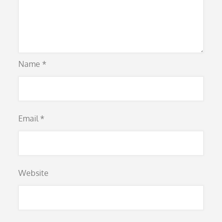
Name
*
Email
*
Website