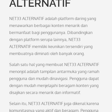
ALTERNATIF
NET33 ALTERNATIF adalah platform daring yang
menawarkan berbagai konten menarik dan
bermanfaat bagi penggunanya. Dibandingkan
dengan platform serupa lainnya, NET33
ALTERNATIF memiliki keunikan tersendiri yang
membuatnya diminati oleh banyak orang.
Salah satu hal yang membuat NET33 ALTERNATIF
menonjol adalah tampilan antarmuka yang ramah
pengguna dan mudah dinavigasi. Pengguna dapat
dengan mudah menjelajahi beragam konten yang
disajikan secara menarik dan informatif.
Selain itu, NET33 ALTERNATIF juga dikenal karena
komunitasnya yang aktif dan beragam. Pengguna