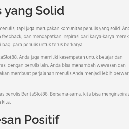
 yang Solid
menulis, tapi juga merupakan komunitas penulis yang solid. An
n feedback, dan mendapatkan inspirasi dari karya-karya merek
bagi para penulis untuk terus berkarya.
aSlot88, Anda juga memiliki kesempatan untuk belajar dan
rasi dengan penulis lain, Anda bisa menambah wawasan dan
 akan membuat perjalanan menulis Anda menjadi lebih berwa
s penulis BeritaSlot88. Bersama-sama, kita bisa menginspiras
 kita.
an Positif