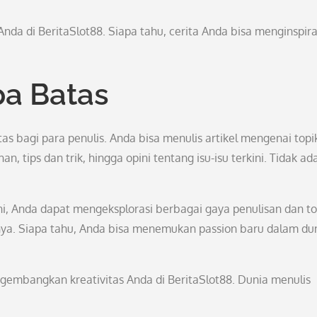
nda di BeritaSlot88. Siapa tahu, cerita Anda bisa menginspira
pa Batas
as bagi para penulis. Anda bisa menulis artikel mengenai topi
n, tips dan trik, hingga opini tentang isu-isu terkini. Tidak ad
ni, Anda dapat mengeksplorasi berbagai gaya penulisan dan to
a. Siapa tahu, Anda bisa menemukan passion baru dalam du
gembangkan kreativitas Anda di BeritaSlot88. Dunia menulis