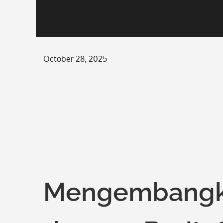
Posted
October 28, 2025
on
Mengembangka