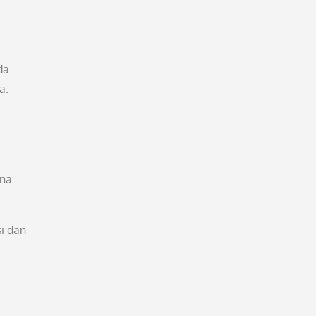
da
a.
rna
i dan