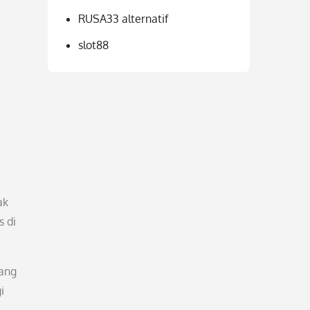
RUSA33 alternatif
slot88
ak
s di
yang
i