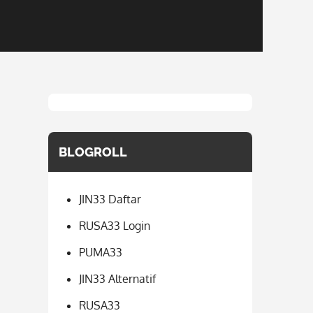
BLOGROLL
JIN33 Daftar
RUSA33 Login
PUMA33
JIN33 Alternatif
RUSA33