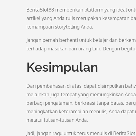
BeritaSlot88 memberikan platform yang ideal unt
artikel yang Anda tulis merupakan kesempatan bag
kemampuan storytelling Anda.
Jangan pernah berhenti untuk belajar dan berkemb
terhadap masukan dari orang lain. Dengan begitu,
Kesimpulan
Dari pembahasan di atas, dapat disimpulkan bahw
melainkan juga tempat yang memungkinkan Anda
berbagi pengalaman, berkreasi tanpa batas, ber
meningkatkan keterampilan menulis, Anda dapat m
melalui tulisan-tulisan Anda.
Jadi, jangan ragu untuk terus menulis di BeritaS