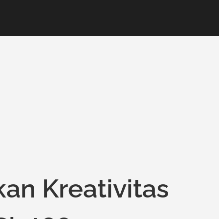
n Kreativitas