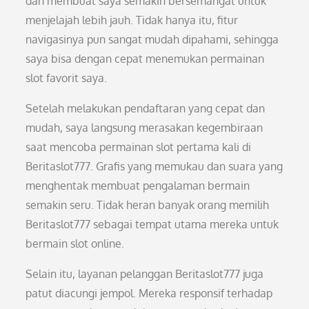
dan membuat saya semakin bersemangat untuk
menjelajah lebih jauh. Tidak hanya itu, fitur
navigasinya pun sangat mudah dipahami, sehingga
saya bisa dengan cepat menemukan permainan
slot favorit saya.
Setelah melakukan pendaftaran yang cepat dan
mudah, saya langsung merasakan kegembiraan
saat mencoba permainan slot pertama kali di
Beritaslot777. Grafis yang memukau dan suara yang
menghentak membuat pengalaman bermain
semakin seru. Tidak heran banyak orang memilih
Beritaslot777 sebagai tempat utama mereka untuk
bermain slot online.
Selain itu, layanan pelanggan Beritaslot777 juga
patut diacungi jempol. Mereka responsif terhadap