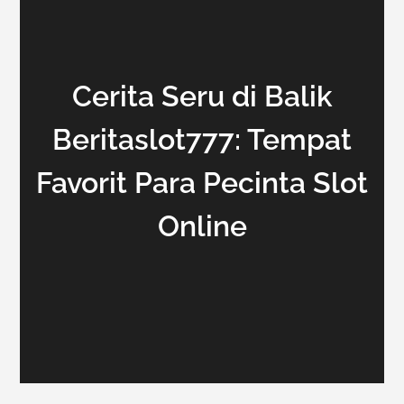
Cerita Seru di Balik
Beritaslot777: Tempat
Favorit Para Pecinta Slot
Online