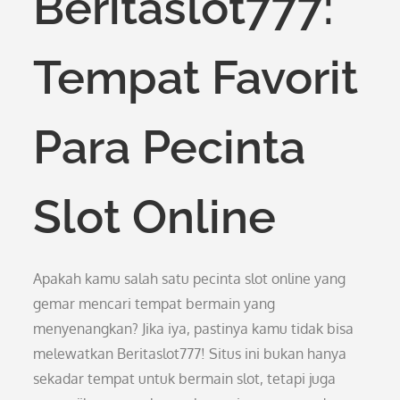
Beritaslot777:
Tempat Favorit
Para Pecinta
Slot Online
Apakah kamu salah satu pecinta slot online yang
gemar mencari tempat bermain yang
menyenangkan? Jika iya, pastinya kamu tidak bisa
melewatkan Beritaslot777! Situs ini bukan hanya
sekadar tempat untuk bermain slot, tetapi juga