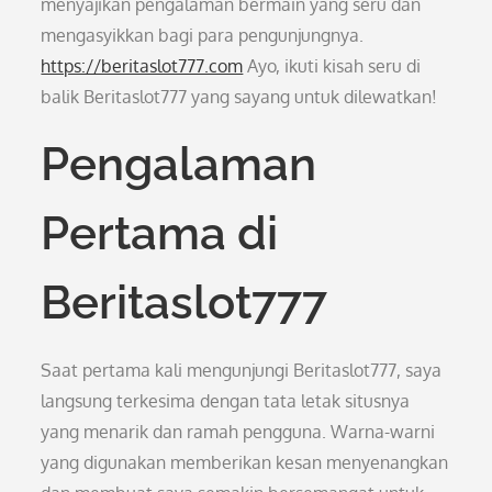
menyajikan pengalaman bermain yang seru dan
mengasyikkan bagi para pengunjungnya.
https://beritaslot777.com
Ayo, ikuti kisah seru di
balik Beritaslot777 yang sayang untuk dilewatkan!
Pengalaman
Pertama di
Beritaslot777
Saat pertama kali mengunjungi Beritaslot777, saya
langsung terkesima dengan tata letak situsnya
yang menarik dan ramah pengguna. Warna-warni
yang digunakan memberikan kesan menyenangkan