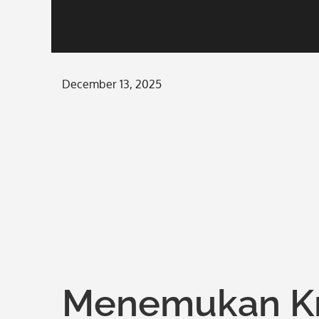
Posted
December 13, 2025
on
Menemukan Kre