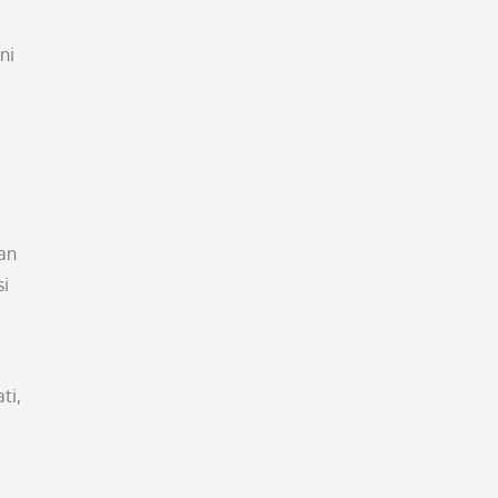
ni
an
si
ti,