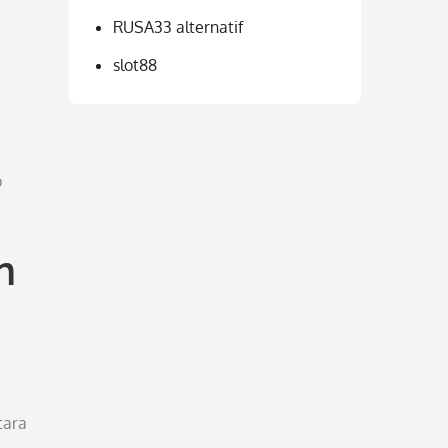
RUSA33 alternatif
slot88
p
n
tara