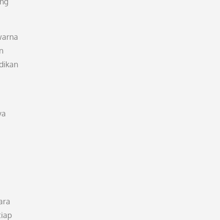
ang
warna
n
dikan
ya
ara
tiap