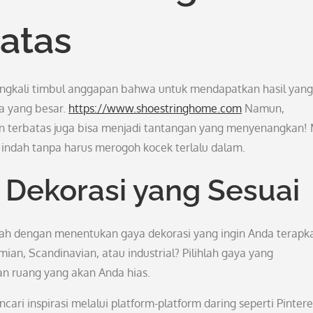
atas
ringkali timbul anggapan bahwa untuk mendapatkan hasil yang
a yang besar.
https://www.shoestringhome.com
Namun,
 terbatas juga bisa menjadi tantangan yang menyenangkan! 
 indah tanpa harus merogoh kocek terlalu dalam.
Dekorasi yang Sesuai
h dengan menentukan gaya dekorasi yang ingin Anda terapk
ian, Scandinavian, atau industrial? Pilihlah gaya yang
n ruang yang akan Anda hias.
ari inspirasi melalui platform-platform daring seperti Pintere