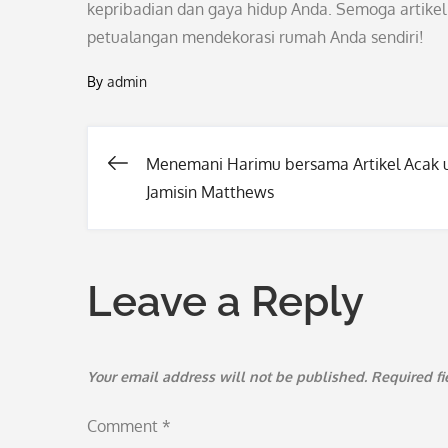
kepribadian dan gaya hidup Anda. Semoga artikel
petualangan mendekorasi rumah Anda sendiri!
By
admin
Menemani Harimu bersama Artikel Acak 
Post
Jamisin Matthews
navigation
Leave a Reply
Your email address will not be published.
Required f
Comment
*