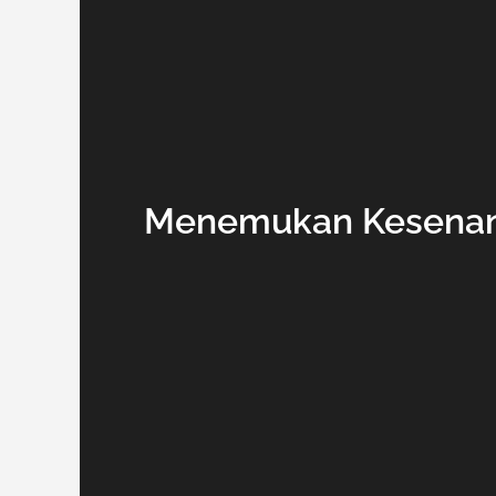
Menemukan Kesenan