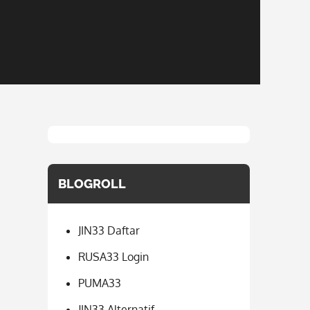
BLOGROLL
JIN33 Daftar
RUSA33 Login
PUMA33
JIN33 Alternatif