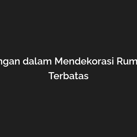
gan dalam Mendekorasi Rum
Terbatas