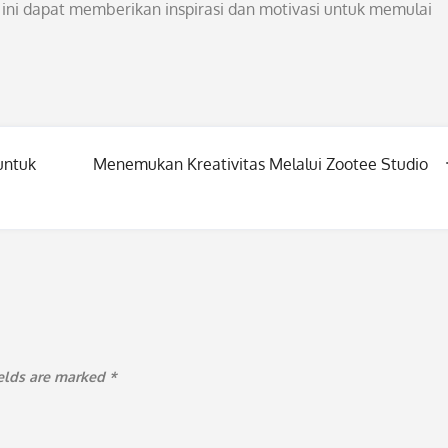
 ini dapat memberikan inspirasi dan motivasi untuk memulai
untuk
Menemukan Kreativitas Melalui Zootee Studio
ields are marked
*