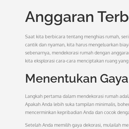
Anggaran Terb
Saat kita berbicara tentang menghias rumah, se
cantik dan nyaman, kita harus mengeluarkan biay
sebenarnya, mendekorasi rumah dengan anggaran
kita eksplorasi cara-cara menciptakan ruang yang
Menentukan Gaya 
Langkah pertama dalam mendekorasi rumah adala
Apakah Anda lebih suka tampilan minimalis, bohem
mencerminkan kepribadian Anda dan cocok denga
Setelah Anda memilih gaya dekorasi, mulailah menc