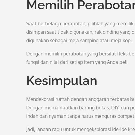
Memilih Perabotan
Saat berbelanja perabotan, pilihlah yang memiliki s
disimpan saat tidak digunakan, rak dinding yang 
digunakan sebagai meja samping atau meja kopi.
Dengan memilih perabotan yang bersifat fleksib
fungsi dan nilai dari setiap item yang Anda beli.
Kesimpulan
Mendekorasi rumah dengan anggaran terbatas bukan
Dengan memanfaatkan barang bekas, DIY, dan per
indah dan nyaman tanpa harus menguras dompet
Jadi, jangan ragu untuk mengeksplorasi ide-ide k