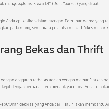
k mengeksplorasi kreasi DIY (Do It Yourself) yang dapat
ingin Anda aplikasikan dalam ruangan. Pemilihan warna yang te
kan pada ruang, sementara pola bisa menjadi fokus menarik
ang Bekas dan Thrift
ah dengan anggaran terbatas adalah dengan memanfaatkan ba
 terkejut dengan berbagai item menarik yang bisa Anda temuka
r kebutuhan dekorasi yang Anda cari. Hal ini akan membantu A