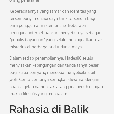
orang penasaran.
Keberadaannya yang samar dan identitas yang
tersembunyi menjadi daya tarik tersendiri bagi
para penggemar misteri online. Beberapa
pengguna internet bahkan menyebutnya sebagai
“penulis bayangan” yang selalu meninggalkan jejak
misterius di berbagai sudut dunia maya.
Dalam setiap penampilannya, Hades88 selalu
menyisakan kebingungan dan tanda tanya besar
bagi siapa pun yang mencoba menyelidiki lebih
jauh. Cerita-ceritanya seringkali diwarnai dengan
nuansa gelap namun tak jarang juga penuh dengan
makna filosofis yang mendalam.
Rahasia di Balik