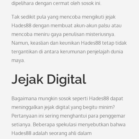
dipelihara dengan cermat oleh sosok ini.
Tak sedikit pula yang mencoba mengikuti jejak
Hades88 dengan membuat akun-akun palsu atau
mencoba meniru gaya penulisan misteriusnya.
Namun, keaslian dan keunikan Hades88 tetap tidak
tergantikan di antara kerumunan penjelajah dunia
maya.
Jejak Digital
Bagaimana mungkin sosok seperti Hades88 dapat
meninggalkan jejak digital yang begitu minim?
Pertanyaan ini sering menghantui para penggemar
setianya. Beberapa spekulasi menyebutkan bahwa
Hades88 adalah seorang ahli dalam