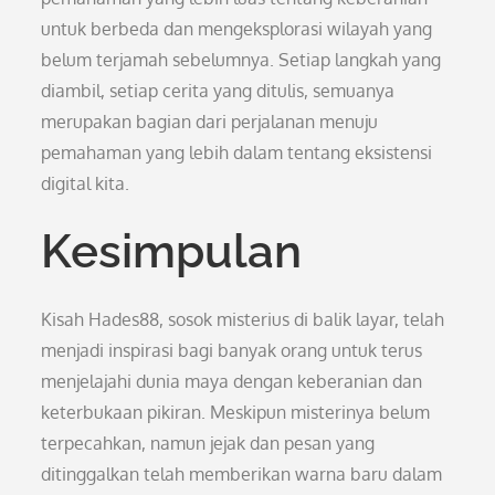
untuk berbeda dan mengeksplorasi wilayah yang
belum terjamah sebelumnya. Setiap langkah yang
diambil, setiap cerita yang ditulis, semuanya
merupakan bagian dari perjalanan menuju
pemahaman yang lebih dalam tentang eksistensi
digital kita.
Kesimpulan
Kisah Hades88, sosok misterius di balik layar, telah
menjadi inspirasi bagi banyak orang untuk terus
menjelajahi dunia maya dengan keberanian dan
keterbukaan pikiran. Meskipun misterinya belum
terpecahkan, namun jejak dan pesan yang
ditinggalkan telah memberikan warna baru dalam