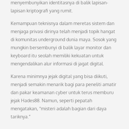
menyembunyikan identitasnya di balik lapisan-
lapisan kriptografi yang rumit.
Kemampuan teknisnya dalam meretas sistem dan
menjaga privasi dirinya telah menjadi topik hangat
di komunitas underground dunia maya. Sosok yang
mungkin bersembunyi di balik layar monitor dan
keyboard itu seolah memiliki kekuatan untuk
mengendalikan alur informasi di jagat digital.
Karena minimnya jejak digital yang bisa diikuti,
menjadi semakin menarik bagi para peneliti amatir
dan pakar keamanan cyber untuk terus memburu
jejak Hades88. Namun, seperti pepatah
mengatakan, “misteri adalah bagian dari daya
tariknya.”