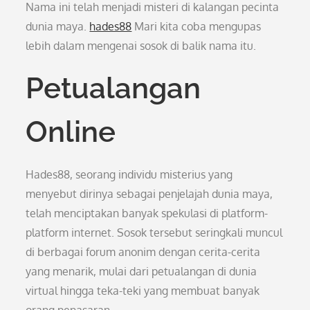
Nama ini telah menjadi misteri di kalangan pecinta
dunia maya.
hades88
Mari kita coba mengupas
lebih dalam mengenai sosok di balik nama itu.
Petualangan
Online
Hades88, seorang individu misterius yang
menyebut dirinya sebagai penjelajah dunia maya,
telah menciptakan banyak spekulasi di platform-
platform internet. Sosok tersebut seringkali muncul
di berbagai forum anonim dengan cerita-cerita
yang menarik, mulai dari petualangan di dunia
virtual hingga teka-teki yang membuat banyak