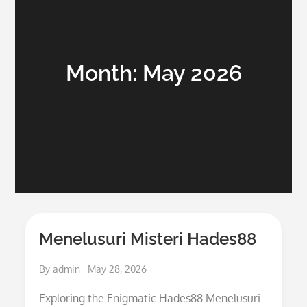
Month:
May 2026
Menelusuri Misteri Hades88
Posted
By
admin
May 28, 2026
on
Exploring the Enigmatic Hades88 Menelusuri