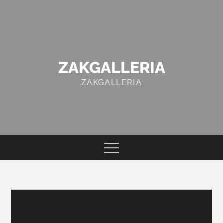
Skip
to
content
ZAKGALLERIA
ZAKGALLERIA