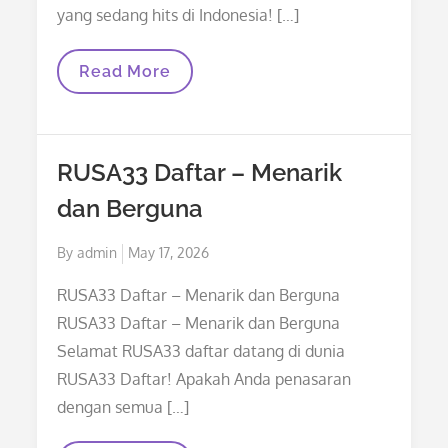
yang sedang hits di Indonesia! […]
RATU898:
Read More
Platform
Gaming
Terpopuler
Di
Indonesia
RUSA33 Daftar – Menarik
dan Berguna
Posted
By
admin
May 17, 2026
on
RUSA33 Daftar – Menarik dan Berguna
RUSA33 Daftar – Menarik dan Berguna
Selamat RUSA33 daftar datang di dunia
RUSA33 Daftar! Apakah Anda penasaran
dengan semua […]