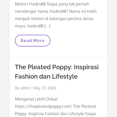
Misteri Hades88 Siapa yang tak pernah
mendengar nama Hades88? Nama ini telah
menjadi misteri di kalangan pecinta dunia
maya. hades88 […]
Menelusuri
Read More
Misteri
Hades88
The Pleated Poppy: Inspirasi
Fashion dan Lifestyle
Posted
By
admin
May 23, 2026
on
Mengenal Lebih Dekat
https://thepleatedpoppy.com/ The Pleated
Poppy: Inspirasi Fashion dan Lifestyle Siapa