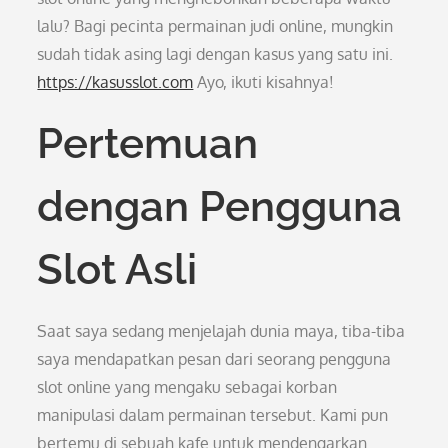
lalu? Bagi pecinta permainan judi online, mungkin
sudah tidak asing lagi dengan kasus yang satu ini.
https://kasusslot.com
Ayo, ikuti kisahnya!
Pertemuan
dengan Pengguna
Slot Asli
Saat saya sedang menjelajah dunia maya, tiba-tiba
saya mendapatkan pesan dari seorang pengguna
slot online yang mengaku sebagai korban
manipulasi dalam permainan tersebut. Kami pun
bertemu di sebuah kafe untuk mendengarkan