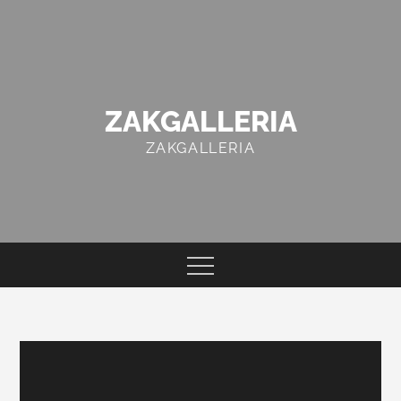
Skip
to
content
ZAKGALLERIA
ZAKGALLERIA