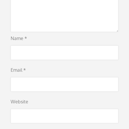
Name
*
Email
*
Website