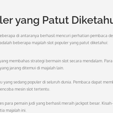
ler yang Patut Diketah
 beberapa di antaranya berhasil mencuri perhatian pembaca d
 adalah beberapa majalah slot populer yang patut diketahui:
ya yang membahas strategi bermain slot secara mendalam. Para
ng jarang ditemui di majalah lain.
baru yang sedang populer di seluruh dunia. Pembaca dapat me
ncoba mesin slot tertentu.
es para pemain judi yang berhasil meraih jackpot besar. Kisah-
tia majalah ini.