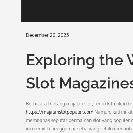
Posted
December 20, 2025
on
Exploring the 
Slot Magazine
Berbicara tentang majalah slot, tentu kita akan 
https://majalahslotpopuler.com
Namun, kali ini k
membahas seputar permainan slot yang populer d
ini memiliki penggemar setia yang selalu menanti i