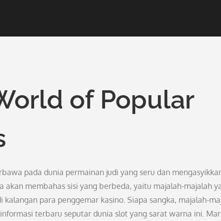
World of Popular
s
terbawa pada dunia permainan judi yang seru dan mengasyikka
ita akan membahas sisi yang berbeda, yaitu majalah-majalah y
i kalangan para penggemar kasino. Siapa sangka, majalah-ma
nformasi terbaru seputar dunia slot yang sarat warna ini. Mari