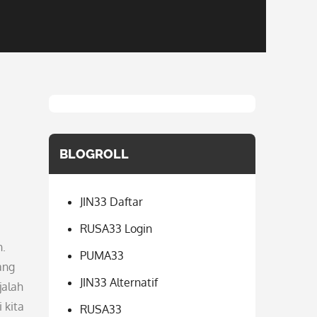
BLOGROLL
JIN33 Daftar
RUSA33 Login
n.
PUMA33
ang
JIN33 Alternatif
jalah
 kita
RUSA33