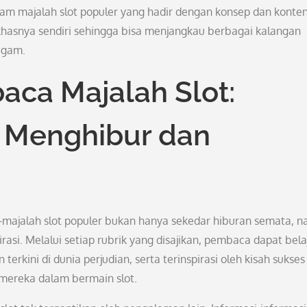
gam majalah slot populer yang hadir dengan konsep dan konte
 khasnya sendiri sehingga bisa menjangkau berbagai kalangan
agam.
ca Majalah Slot:
 Menghibur dan
h-majalah slot populer bukan hanya sekedar hiburan semata, 
asi. Melalui setiap rubrik yang disajikan, pembaca dapat bela
rkini di dunia perjudian, serta terinspirasi oleh kisah sukses
mereka dalam bermain slot.