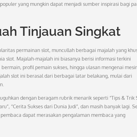
t populer yang mungkin dapat menjadi sumber inspirasi bagi pa
uah Tinjauan Singkat
aritas permainan slot, muncullah berbagai majalah yang khu
ia slot. Majalah-majalah ini biasanya berisi informasi terkini
i bermain, profil pemain sukses, hingga ulasan mengenai mesin
ah slot ini berasal dari berbagai latar belakang, mulai dari
n.
uguhkan dengan beragam rubrik menarik seperti “Tips & Trik S
ru”, “Cerita Sukses dari Dunia Judi”, dan masih banyak lagi. S
agar pembaca dapat merasakan pengalaman membaca yang