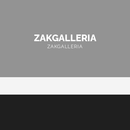
ZAKGALLERIA
ZAKGALLERIA