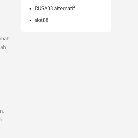
RUSA33 alternatif
slot88
rumah
mah
n.
a