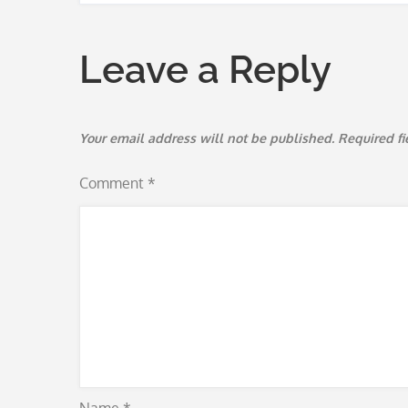
navigation
Leave a Reply
Your email address will not be published.
Required f
Comment
*