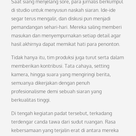
Saat siang menjelang sore, para jurnalis berkumpul
di studio untuk menyusun naskah siaran. Ide-ide
segar terus mengalir, dan diskusi pun menjadi
pemandangan sehari-hari. Mereka saling memberi
masukan dan menyempurnakan setiap detail agar
hasil akhirnya dapat memikat hati para penonton.
Tidak hanya itu, tim produksi juga turut serta dalam
memberikan kontribusi. Tata cahaya, setting
kamera, hingga suara yang mengiringi berita,
semuanya dikerjakan dengan penuh
profesionalisme demi sebuah siaran yang
berkualitas tinggi.
Di tengah kegiatan padat tersebut, terkadang
terdengar canda tawa dari sudut ruangan. Rasa
kebersamaan yang terjalin erat di antara mereka