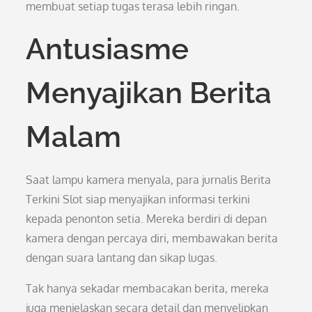
membuat setiap tugas terasa lebih ringan.
Antusiasme
Menyajikan Berita
Malam
Saat lampu kamera menyala, para jurnalis Berita
Terkini Slot siap menyajikan informasi terkini
kepada penonton setia. Mereka berdiri di depan
kamera dengan percaya diri, membawakan berita
dengan suara lantang dan sikap lugas.
Tak hanya sekadar membacakan berita, mereka
juga menjelaskan secara detail dan menyelipkan