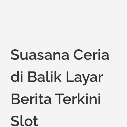
Suasana Ceria
di Balik Layar
Berita Terkini
Slot