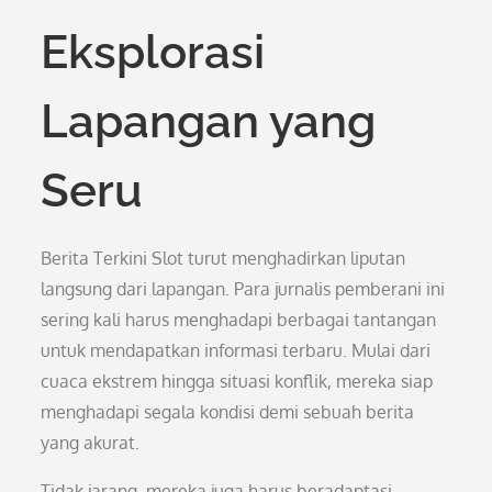
Eksplorasi
Lapangan yang
Seru
Berita Terkini Slot turut menghadirkan liputan
langsung dari lapangan. Para jurnalis pemberani ini
sering kali harus menghadapi berbagai tantangan
untuk mendapatkan informasi terbaru. Mulai dari
cuaca ekstrem hingga situasi konflik, mereka siap
menghadapi segala kondisi demi sebuah berita
yang akurat.
Tidak jarang, mereka juga harus beradaptasi