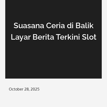
Suasana Ceria di Balik
Layar Berita Terkini Slot
Posted
October 28, 2025
on