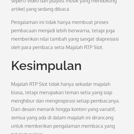
seperti video dan playlist musik yang mendukung
artikel yang sedang dibaca.
Pengalaman ini tidak hanya membuat proses
pembacaan menjadi lebih berwarna, tetapi juga
memberikan nilai tambah yang sangat diapresiasi
oleh para pembaca setia Majalah RTP Slot.
Kesimpulan
Majalah RTP Slot tidak hanya sekadar majalah
biasa, tetapi merupakan teman setia yang siap
menghibur dan menginspirasi setiap pembacanya.
Dari desain menarik hingga konten yang variatif,
semua yang ada di dalam majalah ini dirancang
untuk memberikan pengalaman membaca yang