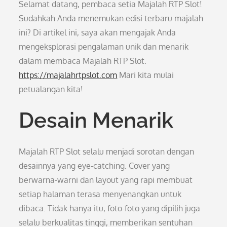
Selamat datang, pembaca setia Majalah RTP Slot!
Sudahkah Anda menemukan edisi terbaru majalah
ini? Di artikel ini, saya akan mengajak Anda
mengeksplorasi pengalaman unik dan menarik
dalam membaca Majalah RTP Slot.
https://majalahrtpslot.com
Mari kita mulai
petualangan kita!
Desain Menarik
Majalah RTP Slot selalu menjadi sorotan dengan
desainnya yang eye-catching. Cover yang
berwarna-warni dan layout yang rapi membuat
setiap halaman terasa menyenangkan untuk
dibaca. Tidak hanya itu, foto-foto yang dipilih juga
selalu berkualitas tinggi, memberikan sentuhan