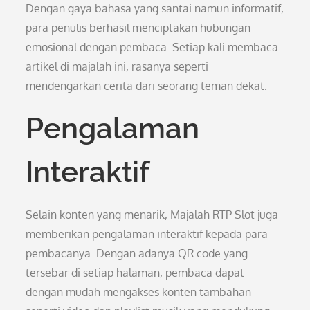
Dengan gaya bahasa yang santai namun informatif,
para penulis berhasil menciptakan hubungan
emosional dengan pembaca. Setiap kali membaca
artikel di majalah ini, rasanya seperti
mendengarkan cerita dari seorang teman dekat.
Pengalaman
Interaktif
Selain konten yang menarik, Majalah RTP Slot juga
memberikan pengalaman interaktif kepada para
pembacanya. Dengan adanya QR code yang
tersebar di setiap halaman, pembaca dapat
dengan mudah mengakses konten tambahan