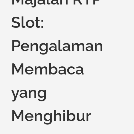
Slot:
Pengalaman
Membaca
yang
Menghibur