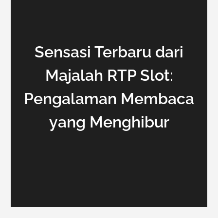
Sensasi Terbaru dari
Majalah RTP Slot:
Pengalaman Membaca
yang Menghibur