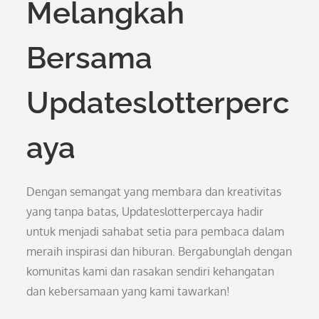
Melangkah
Bersama
Updateslotterperc
aya
Dengan semangat yang membara dan kreativitas
yang tanpa batas, Updateslotterpercaya hadir
untuk menjadi sahabat setia para pembaca dalam
meraih inspirasi dan hiburan. Bergabunglah dengan
komunitas kami dan rasakan sendiri kehangatan
dan kebersamaan yang kami tawarkan!