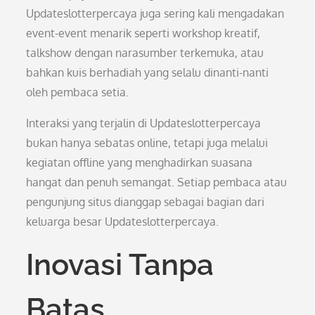
Updateslotterpercaya juga sering kali mengadakan
event-event menarik seperti workshop kreatif,
talkshow dengan narasumber terkemuka, atau
bahkan kuis berhadiah yang selalu dinanti-nanti
oleh pembaca setia.
Interaksi yang terjalin di Updateslotterpercaya
bukan hanya sebatas online, tetapi juga melalui
kegiatan offline yang menghadirkan suasana
hangat dan penuh semangat. Setiap pembaca atau
pengunjung situs dianggap sebagai bagian dari
keluarga besar Updateslotterpercaya.
Inovasi Tanpa
Batas