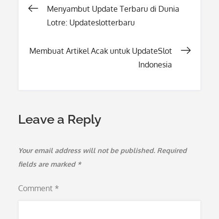
Post
Menyambut Update Terbaru di Dunia
Lotre: Updateslotterbaru
navigation
Membuat Artikel Acak untuk UpdateSlot
Indonesia
Leave a Reply
Your email address will not be published.
Required
fields are marked
*
Comment
*