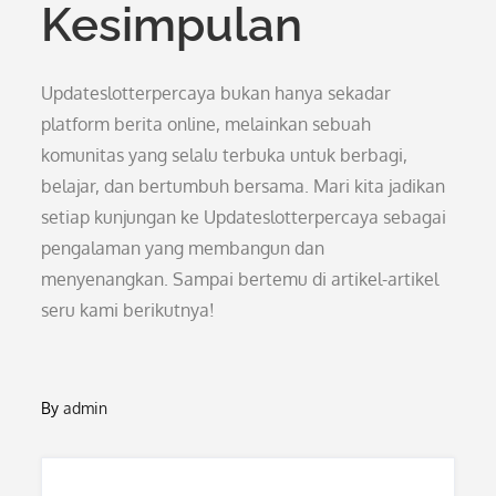
Kesimpulan
Updateslotterpercaya bukan hanya sekadar
platform berita online, melainkan sebuah
komunitas yang selalu terbuka untuk berbagi,
belajar, dan bertumbuh bersama. Mari kita jadikan
setiap kunjungan ke Updateslotterpercaya sebagai
pengalaman yang membangun dan
menyenangkan. Sampai bertemu di artikel-artikel
seru kami berikutnya!
By
admin