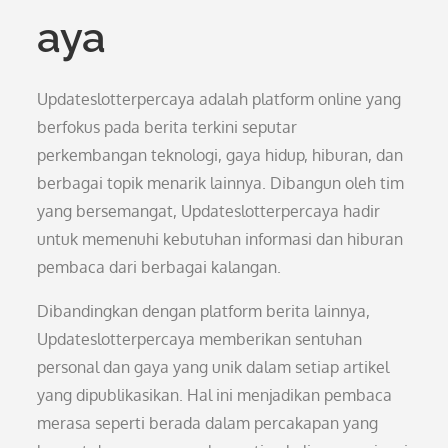
aya
Updateslotterpercaya adalah platform online yang
berfokus pada berita terkini seputar
perkembangan teknologi, gaya hidup, hiburan, dan
berbagai topik menarik lainnya. Dibangun oleh tim
yang bersemangat, Updateslotterpercaya hadir
untuk memenuhi kebutuhan informasi dan hiburan
pembaca dari berbagai kalangan.
Dibandingkan dengan platform berita lainnya,
Updateslotterpercaya memberikan sentuhan
personal dan gaya yang unik dalam setiap artikel
yang dipublikasikan. Hal ini menjadikan pembaca
merasa seperti berada dalam percakapan yang