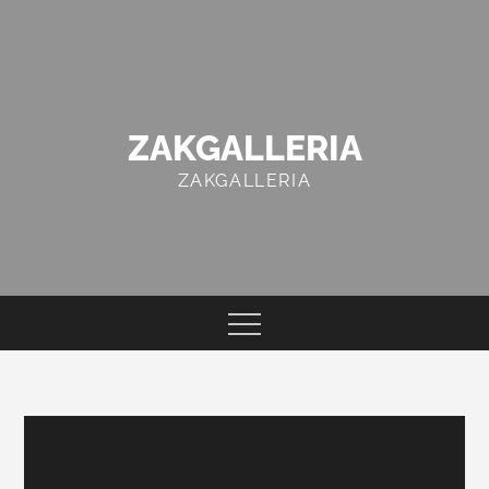
Skip
to
content
ZAKGALLERIA
ZAKGALLERIA