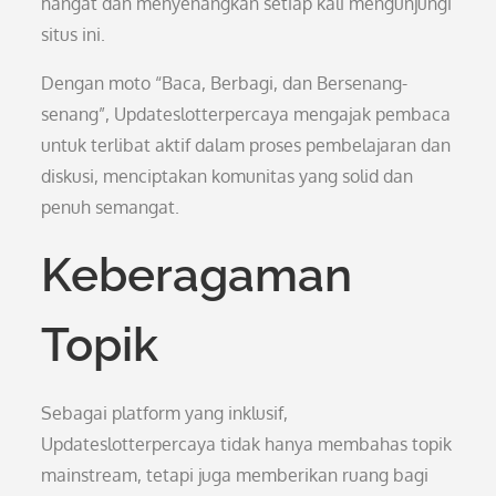
hangat dan menyenangkan setiap kali mengunjungi
situs ini.
Dengan moto “Baca, Berbagi, dan Bersenang-
senang”, Updateslotterpercaya mengajak pembaca
untuk terlibat aktif dalam proses pembelajaran dan
diskusi, menciptakan komunitas yang solid dan
penuh semangat.
Keberagaman
Topik
Sebagai platform yang inklusif,
Updateslotterpercaya tidak hanya membahas topik
mainstream, tetapi juga memberikan ruang bagi