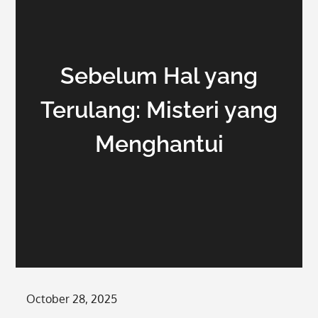
Sebelum Hal yang
Terulang: Misteri yang
Menghantui
Posted
October 28, 2025