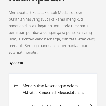
Membuat artikel acak untuk Mediaslotresmi
bukanlah hal yang sulit jika kamu mengikuti
panduan di atas. Ingatlah untuk selalu menarik
perhatian pembaca dengan gaya penulisan yang
unik, isi konten yang berharga, dan tata letak yang
menarik. Semoga panduan ini bermanfaat dan
selamat menulis!
By
admin
Post
Menemukan Kesenangan dalam
Aktivitas Random di Mediaslotonline
navigation