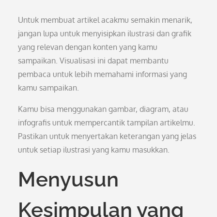
Untuk membuat artikel acakmu semakin menarik,
jangan lupa untuk menyisipkan ilustrasi dan grafik
yang relevan dengan konten yang kamu
sampaikan. Visualisasi ini dapat membantu
pembaca untuk lebih memahami informasi yang
kamu sampaikan.
Kamu bisa menggunakan gambar, diagram, atau
infografis untuk mempercantik tampilan artikelmu.
Pastikan untuk menyertakan keterangan yang jelas
untuk setiap ilustrasi yang kamu masukkan.
Menyusun
Kesimpulan yang