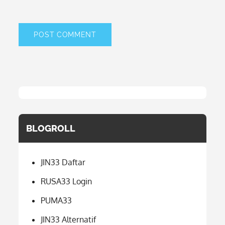
BLOGROLL
JIN33 Daftar
RUSA33 Login
PUMA33
JIN33 Alternatif