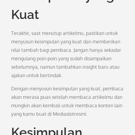
Kuat
Terakhir, saat menutup artikelmu, pastikan untuk
menyusun kesimpulan yang kuat dan memberikan
nilai tambah bagi pembaca. Jangan hanya sekadar
mengulang poin-poin yang sudah disampaikan
sebelumnya, namun tambahkan insight baru atau
ajakan untuk bertindak.
Dengan menyusun kesimpulan yang kuat, pembaca
akan merasa puas setelah membaca artikelmu dan
mungkin akan kembali untuk membaca konten lain
yang kamu buat di Mediaslotresmi.
Kesimpulan