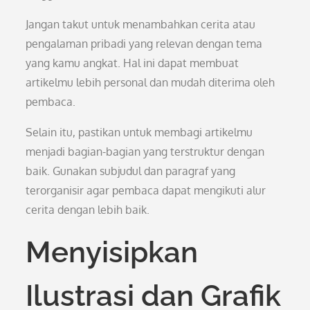
Jangan takut untuk menambahkan cerita atau
pengalaman pribadi yang relevan dengan tema
yang kamu angkat. Hal ini dapat membuat
artikelmu lebih personal dan mudah diterima oleh
pembaca.
Selain itu, pastikan untuk membagi artikelmu
menjadi bagian-bagian yang terstruktur dengan
baik. Gunakan subjudul dan paragraf yang
terorganisir agar pembaca dapat mengikuti alur
cerita dengan lebih baik.
Menyisipkan
Ilustrasi dan Grafik