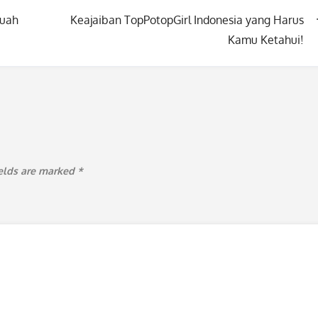
buah
Keajaiban TopPotopGirl Indonesia yang Harus
Kamu Ketahui!
ields are marked
*