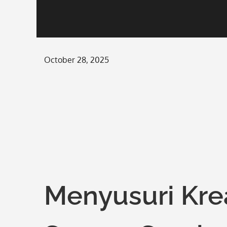
Posted
October 28, 2025
on
Menyusuri Krea