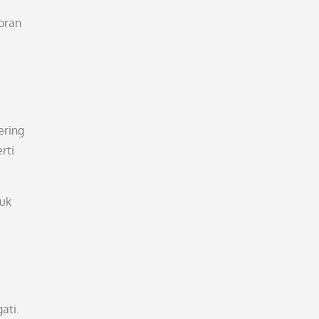
oran
ering
rti
tuk
ati.