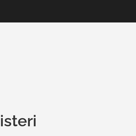
steri