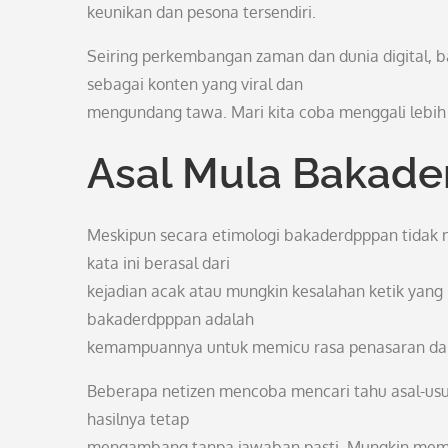
keunikan dan pesona tersendiri.
Seiring perkembangan zaman dan dunia digital, b
sebagai konten yang viral dan
mengundang tawa. Mari kita coba menggali lebih 
Asal Mula Bakad
Meskipun secara etimologi bakaderdpppan tidak 
kata ini berasal dari
kejadian acak atau mungkin kesalahan ketik yang 
bakaderdpppan adalah
kemampuannya untuk memicu rasa penasaran dan 
Beberapa netizen mencoba mencari tahu asal-usul
hasilnya tetap
mengambang tanpa jawaban pasti. Mungkin meman