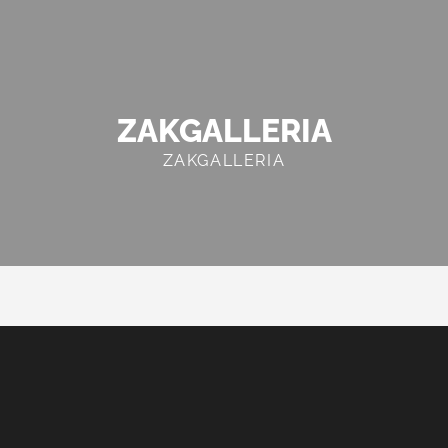
ZAKGALLERIA
ZAKGALLERIA