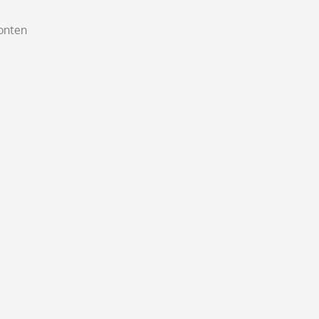
onten