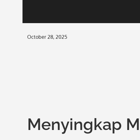
Posted
October 28, 2025
on
Menyingkap Mi