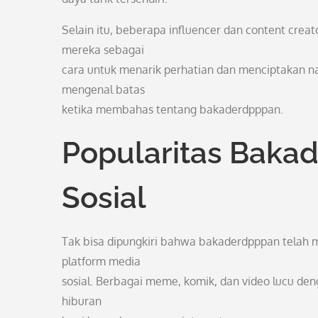
Selain itu, beberapa influencer dan content cr
mereka sebagai
cara untuk menarik perhatian dan menciptakan nar
mengenal batas
ketika membahas tentang bakaderdpppan.
Popularitas Baka
Sosial
Tak bisa dipungkiri bahwa bakaderdpppan telah m
platform media
sosial. Berbagai meme, komik, dan video lucu de
hiburan