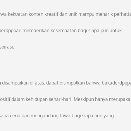
wa kekuatan konten kreatif dan unik mampu menarik perhati
aderdpppan memberikan kesempatan bagi siapa pun untuk
pirasi.
ah disampaikan di atas, dapat disimpulkan bahwa bakaderdppp
itif dalam kehidupan sehari-hari. Meskipun hanya merupaka
ana ceria dan mengundang tawa bagi siapa pun yang