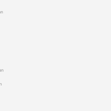
an
an
n