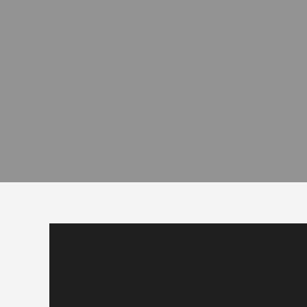
Skip
to
content