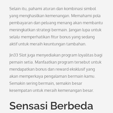
Selain itu, pahami aturan dan kombinasi simbol
yang menghasilkan kemenangan. Memahami pola
pembayaran dan peluang menang akan membantu
meningkatkan strategi bermain. Jangan lupa untuk
selalu memperhatikan fitur bonus yang sedang
aktif untuk meraih keuntungan tambahan.
Jin33 Slot juga menyediakan program loyalitas bagi
pemain setia. Manfaatkan program tersebut untuk
mendapatkan bonus dan reward eksklusif yang
akan memperkaya pengalaman bermain kamu.
Semakin sering bermain, semakin besar
kesempatan untuk meraih kemenangan besar.
Sensasi Berbeda