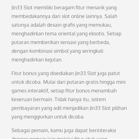
Jin33 Slot memiliki beragam fitur menarik yang
membedakannya dari slot online lainnya. Salah
satunya adalah desain grafis yang memukau,
menghadirkan tema oriental yang eksotis. Setiap
putaran memberikan sensasi yang berbeda,
dengan kombinasi simbol yang seringkali
menghadirkan kejutan.
Fitur bonus yang disediakan Jin33 Slot juga patut
untuk dicoba. Mulai dari putaran gratis hingga mini
games interaktif, setiap fitur bonus menambah
keseruan bermain. Tidak hanya itu, sistem
pembayaran yang adil menjadikan Jin33 Slot pilihan
yang menggiurkan untuk dicoba.
Sebagai pemain, kamu juga dapat berinteraksi