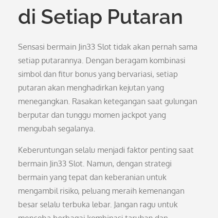
di Setiap Putaran
Sensasi bermain Jin33 Slot tidak akan pernah sama
setiap putarannya. Dengan beragam kombinasi
simbol dan fitur bonus yang bervariasi, setiap
putaran akan menghadirkan kejutan yang
menegangkan. Rasakan ketegangan saat gulungan
berputar dan tunggu momen jackpot yang
mengubah segalanya.
Keberuntungan selalu menjadi faktor penting saat
bermain Jin33 Slot. Namun, dengan strategi
bermain yang tepat dan keberanian untuk
mengambil risiko, peluang meraih kemenangan
besar selalu terbuka lebar. Jangan ragu untuk