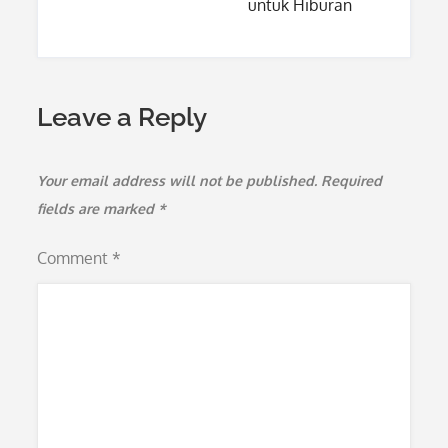
untuk Hiburan
Leave a Reply
Your email address will not be published.
Required
fields are marked
*
Comment
*