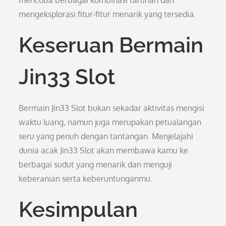
mencoba berbagai kombinasi taruhan dan
mengeksplorasi fitur-fitur menarik yang tersedia.
Keseruan Bermain
Jin33 Slot
Bermain Jin33 Slot bukan sekadar aktivitas mengisi
waktu luang, namun juga merupakan petualangan
seru yang penuh dengan tantangan. Menjelajahi
dunia acak Jin33 Slot akan membawa kamu ke
berbagai sudut yang menarik dan menguji
keberanian serta keberuntunganmu.
Kesimpulan