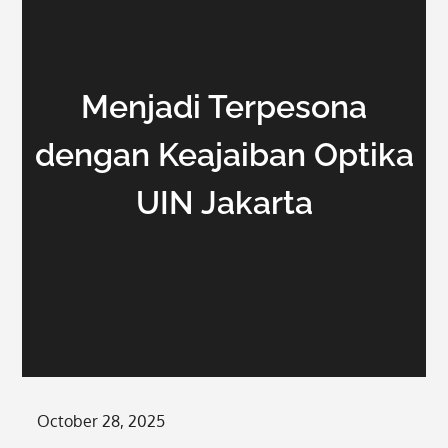
Menjadi Terpesona
dengan Keajaiban Optika
UIN Jakarta
Posted
October 28, 2025