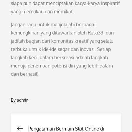
siapa pun dapat menciptakan karya-karya inspiratif
yang memukau dan memikat.
Jangan ragu untuk menjelajahi berbagai
kemungkinan yang ditawarkan oleh Rusa33, dan
jadilah bagian dari komunitas kreatif yang selalu
terbuka untuk ide-ide segar dan inovasi. Setiap
langkah kecil dalam berkreasi adalah langkah
menuju penemuan potensi diri yang lebih dalam
dan berhasil!
By
admin
Post
Pengalaman Bermain Slot Online di