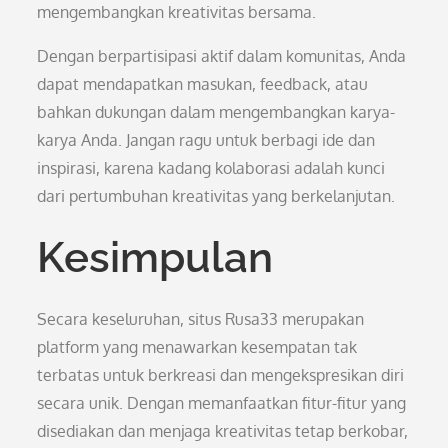
mengembangkan kreativitas bersama.
Dengan berpartisipasi aktif dalam komunitas, Anda
dapat mendapatkan masukan, feedback, atau
bahkan dukungan dalam mengembangkan karya-
karya Anda. Jangan ragu untuk berbagi ide dan
inspirasi, karena kadang kolaborasi adalah kunci
dari pertumbuhan kreativitas yang berkelanjutan.
Kesimpulan
Secara keseluruhan, situs Rusa33 merupakan
platform yang menawarkan kesempatan tak
terbatas untuk berkreasi dan mengekspresikan diri
secara unik. Dengan memanfaatkan fitur-fitur yang
disediakan dan menjaga kreativitas tetap berkobar,