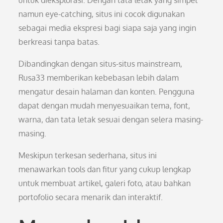
untuk dieksplorasi. Dengan tata letak yang simpel
namun eye-catching, situs ini cocok digunakan
sebagai media ekspresi bagi siapa saja yang ingin
berkreasi tanpa batas.
Dibandingkan dengan situs-situs mainstream,
Rusa33 memberikan kebebasan lebih dalam
mengatur desain halaman dan konten. Pengguna
dapat dengan mudah menyesuaikan tema, font,
warna, dan tata letak sesuai dengan selera masing-
masing.
Meskipun terkesan sederhana, situs ini
menawarkan tools dan fitur yang cukup lengkap
untuk membuat artikel, galeri foto, atau bahkan
portofolio secara menarik dan interaktif.