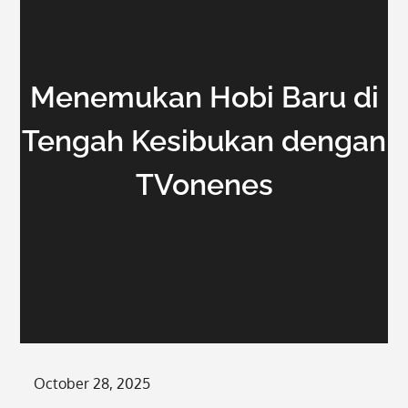
Menemukan Hobi Baru di
Tengah Kesibukan dengan
TVonenes
Posted
October 28, 2025