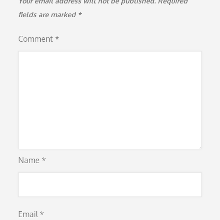
Your email address will not be published.
Required
fields are marked
*
Comment
*
Name
*
Email
*