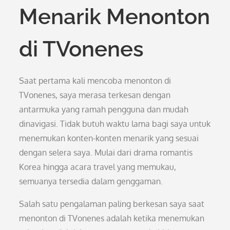
Menarik Menonton
di TVonenes
Saat pertama kali mencoba menonton di
TVonenes, saya merasa terkesan dengan
antarmuka yang ramah pengguna dan mudah
dinavigasi. Tidak butuh waktu lama bagi saya untuk
menemukan konten-konten menarik yang sesuai
dengan selera saya. Mulai dari drama romantis
Korea hingga acara travel yang memukau,
semuanya tersedia dalam genggaman.
Salah satu pengalaman paling berkesan saya saat
menonton di TVonenes adalah ketika menemukan