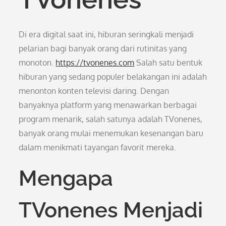
Di era digital saat ini, hiburan seringkali menjadi
pelarian bagi banyak orang dari rutinitas yang
monoton.
https://tvonenes.com
Salah satu bentuk
hiburan yang sedang populer belakangan ini adalah
menonton konten televisi daring. Dengan
banyaknya platform yang menawarkan berbagai
program menarik, salah satunya adalah TVonenes,
banyak orang mulai menemukan kesenangan baru
dalam menikmati tayangan favorit mereka.
Mengapa
TVonenes Menjadi