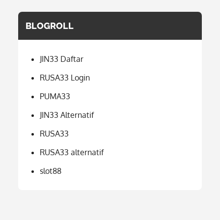
BLOGROLL
JIN33 Daftar
RUSA33 Login
PUMA33
JIN33 Alternatif
RUSA33
RUSA33 alternatif
slot88