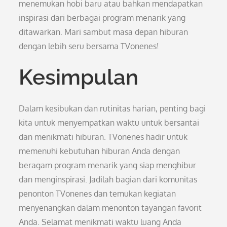
menemukan hobi baru atau bahkan mendapatkan
inspirasi dari berbagai program menarik yang
ditawarkan. Mari sambut masa depan hiburan
dengan lebih seru bersama TVonenes!
Kesimpulan
Dalam kesibukan dan rutinitas harian, penting bagi
kita untuk menyempatkan waktu untuk bersantai
dan menikmati hiburan. TVonenes hadir untuk
memenuhi kebutuhan hiburan Anda dengan
beragam program menarik yang siap menghibur
dan menginspirasi. Jadilah bagian dari komunitas
penonton TVonenes dan temukan kegiatan
menyenangkan dalam menonton tayangan favorit
Anda. Selamat menikmati waktu luang Anda