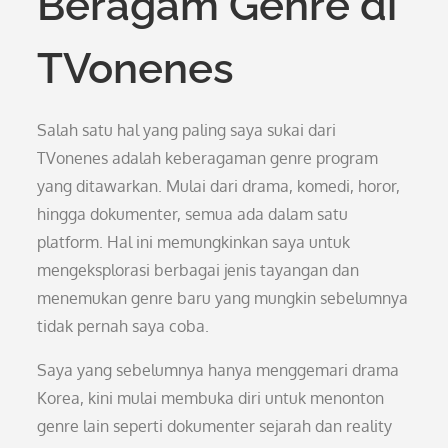
Beragam Genre di
TVonenes
Salah satu hal yang paling saya sukai dari
TVonenes adalah keberagaman genre program
yang ditawarkan. Mulai dari drama, komedi, horor,
hingga dokumenter, semua ada dalam satu
platform. Hal ini memungkinkan saya untuk
mengeksplorasi berbagai jenis tayangan dan
menemukan genre baru yang mungkin sebelumnya
tidak pernah saya coba.
Saya yang sebelumnya hanya menggemari drama
Korea, kini mulai membuka diri untuk menonton
genre lain seperti dokumenter sejarah dan reality