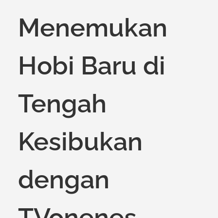
on
Menemukan
Hobi Baru di
Tengah
Kesibukan
dengan
TVonenes