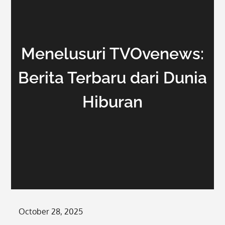
Menelusuri TVOvenews:
Berita Terbaru dari Dunia
Hiburan
Posted
October 28, 2025