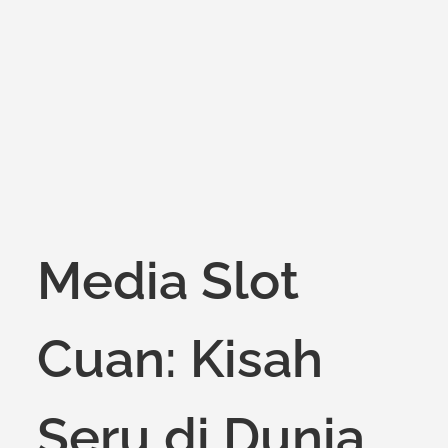
on
Media Slot
Cuan: Kisah
Seru di Dunia