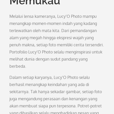
Memukau
Melalui lensa kameranya, Lucy’O Photo mampu
menangkap momen-momen indah yang kadang
terlewatkan oleh mata kita. Dari pemandangan
alam yang megah hingga ekspresi wajah yang
penuh makna, setiap foto memiliki cerita tersendiri.
Portofolio Lucy’O Photo selalu menginspirasi untuk
melihat dunia dengan sudut pandang yang
berbeda.
Dalam setiap karyanya, Lucy’O Photo selalu
berhasil menangkap keindahan yang ada di
sekitarnya. Tak hanya sekadar gambar, setiap foto
juga mengandung perasaan dan kenangan yang
akan membuat siapa pun terpesona. Potret-potret
yang dihasilkan selalu menghadirkan pesan yang