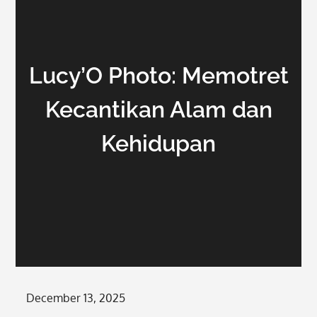
Lucy’O Photo: Memotret
Kecantikan Alam dan
Kehidupan
Posted
December 13, 2025