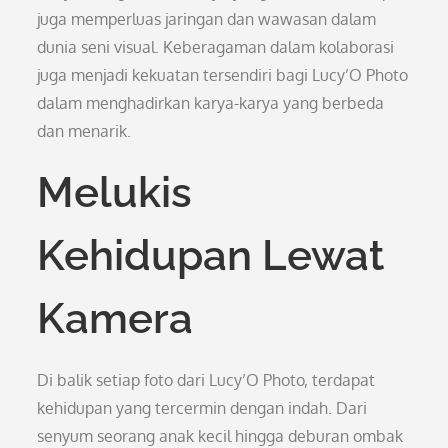
juga memperluas jaringan dan wawasan dalam
dunia seni visual. Keberagaman dalam kolaborasi
juga menjadi kekuatan tersendiri bagi Lucy’O Photo
dalam menghadirkan karya-karya yang berbeda
dan menarik.
Melukis
Kehidupan Lewat
Kamera
Di balik setiap foto dari Lucy’O Photo, terdapat
kehidupan yang tercermin dengan indah. Dari
senyum seorang anak kecil hingga deburan ombak