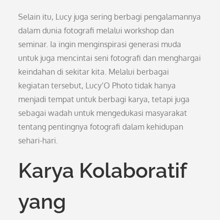
Selain itu, Lucy juga sering berbagi pengalamannya
dalam dunia fotografi melalui workshop dan
seminar. Ia ingin menginspirasi generasi muda
untuk juga mencintai seni fotografi dan menghargai
keindahan di sekitar kita. Melalui berbagai
kegiatan tersebut, Lucy’O Photo tidak hanya
menjadi tempat untuk berbagi karya, tetapi juga
sebagai wadah untuk mengedukasi masyarakat
tentang pentingnya fotografi dalam kehidupan
sehari-hari.
Karya Kolaboratif
yang