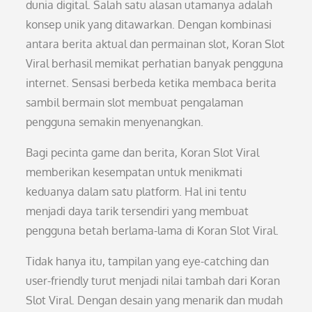
dunia digital. Salah satu alasan utamanya adalah
konsep unik yang ditawarkan. Dengan kombinasi
antara berita aktual dan permainan slot, Koran Slot
Viral berhasil memikat perhatian banyak pengguna
internet. Sensasi berbeda ketika membaca berita
sambil bermain slot membuat pengalaman
pengguna semakin menyenangkan.
Bagi pecinta game dan berita, Koran Slot Viral
memberikan kesempatan untuk menikmati
keduanya dalam satu platform. Hal ini tentu
menjadi daya tarik tersendiri yang membuat
pengguna betah berlama-lama di Koran Slot Viral.
Tidak hanya itu, tampilan yang eye-catching dan
user-friendly turut menjadi nilai tambah dari Koran
Slot Viral. Dengan desain yang menarik dan mudah