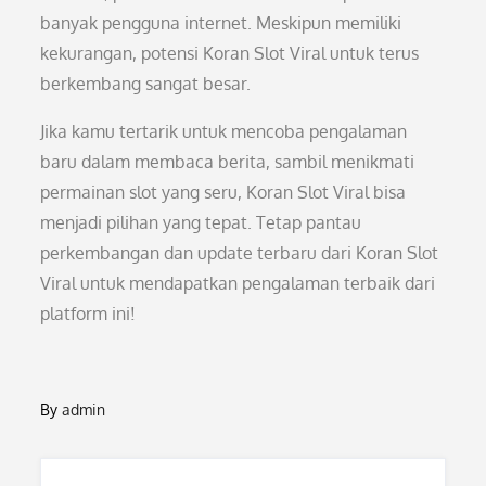
banyak pengguna internet. Meskipun memiliki
kekurangan, potensi Koran Slot Viral untuk terus
berkembang sangat besar.
Jika kamu tertarik untuk mencoba pengalaman
baru dalam membaca berita, sambil menikmati
permainan slot yang seru, Koran Slot Viral bisa
menjadi pilihan yang tepat. Tetap pantau
perkembangan dan update terbaru dari Koran Slot
Viral untuk mendapatkan pengalaman terbaik dari
platform ini!
By
admin