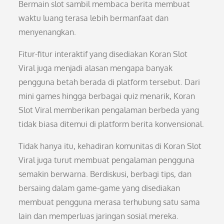
Bermain slot sambil membaca berita membuat
waktu luang terasa lebih bermanfaat dan
menyenangkan.
Fitur-fitur interaktif yang disediakan Koran Slot
Viral juga menjadi alasan mengapa banyak
pengguna betah berada di platform tersebut. Dari
mini games hingga berbagai quiz menarik, Koran
Slot Viral memberikan pengalaman berbeda yang
tidak biasa ditemui di platform berita konvensional.
Tidak hanya itu, kehadiran komunitas di Koran Slot
Viral juga turut membuat pengalaman pengguna
semakin berwarna. Berdiskusi, berbagi tips, dan
bersaing dalam game-game yang disediakan
membuat pengguna merasa terhubung satu sama
lain dan memperluas jaringan sosial mereka.