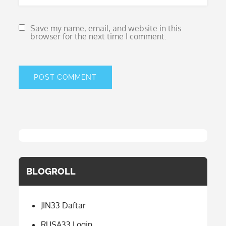
Save my name, email, and website in this
browser for the next time I comment.
BLOGROLL
JIN33 Daftar
RUSA33 Login