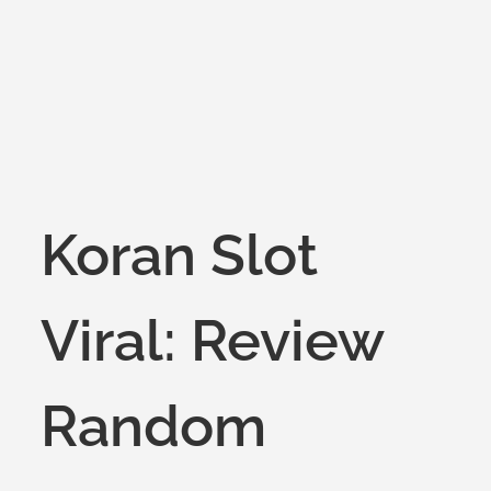
Koran Slot
Viral: Review
Random