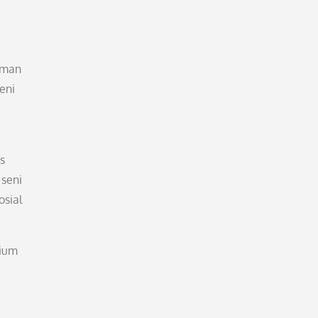
niman
eni
s
seni
osial
dium