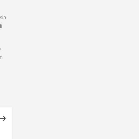
sia.
i
a
an