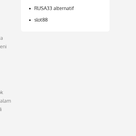
RUSA33 alternatif
slot88
ya
eni
ok
 alam
i