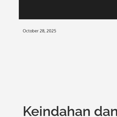
Posted
October 28, 2025
on
Keindahan dan