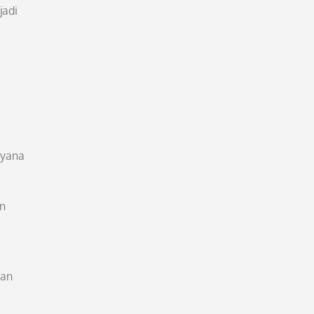
jadi
ayana
an
kan