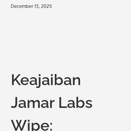
Posted
December 13, 2025
on
Keajaiban
Jamar Labs
Wipe: