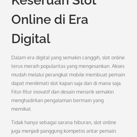
Keseruan Slot
Online di Era
Digital
Dalam era digital yang semakin canggih, slot online
terus meraih popularitas yang mengesankan. Akses
mudah melalui perangkat mobile membuat pemain
dapat menikmati slot kapan saja dan di mana saja.
Fitur-fitur inovatif dan desain menarik semakin
menghadirkan pengalaman bermain yang
memikat.
Tidak hanya sebagai sarana hiburan, slot online
juga menjadi panggung kompetisi antar pemain.