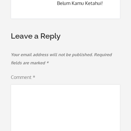
Belum Kamu Ketahui!
Leave a Reply
Your email address will not be published.
Required
fields are marked
*
Comment
*