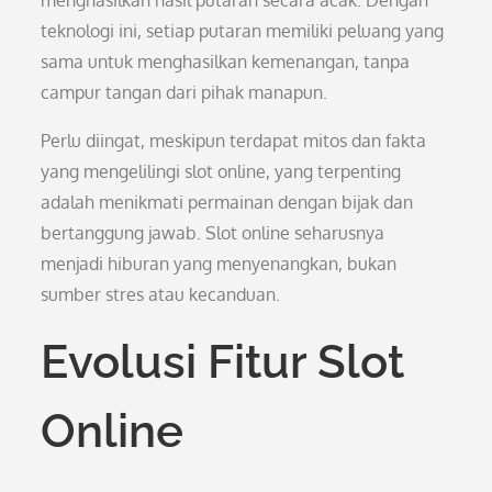
menghasilkan hasil putaran secara acak. Dengan
teknologi ini, setiap putaran memiliki peluang yang
sama untuk menghasilkan kemenangan, tanpa
campur tangan dari pihak manapun.
Perlu diingat, meskipun terdapat mitos dan fakta
yang mengelilingi slot online, yang terpenting
adalah menikmati permainan dengan bijak dan
bertanggung jawab. Slot online seharusnya
menjadi hiburan yang menyenangkan, bukan
sumber stres atau kecanduan.
Evolusi Fitur Slot
Online