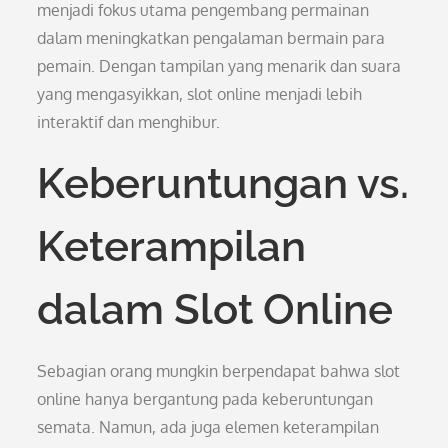
menjadi fokus utama pengembang permainan
dalam meningkatkan pengalaman bermain para
pemain. Dengan tampilan yang menarik dan suara
yang mengasyikkan, slot online menjadi lebih
interaktif dan menghibur.
Keberuntungan vs.
Keterampilan
dalam Slot Online
Sebagian orang mungkin berpendapat bahwa slot
online hanya bergantung pada keberuntungan
semata. Namun, ada juga elemen keterampilan