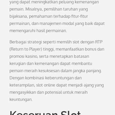
yang dapat meningkatkan peluang kemenangan
pemain. Misalnya, pemilihan taruhan yang
bijaksana, pemahaman terhadap fitur-fitur
permainan, dan manajemen modal yang baik dapat
memengaruhi hasil permainan.
Berbagai strategi seperti memilih slot dengan RTP
(Return to Player) tinggi, memanfaatkan bonus dan
promosi kasino, serta menetapkan batasan
kerugian dan kemenangan dapat membantu
pemain meraih kesuksesan dalam jangka panjang.
Dengan kombinasi keberuntungan dan
keterampilan, slot online dapat menjadi ajang yang
mengasyikkan dan potensial untuk meraih
keuntungan.