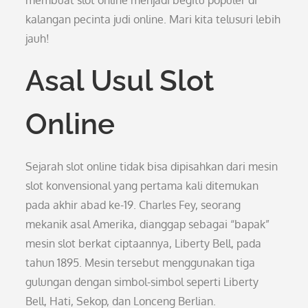
membuat slot online menjadi begitu populer di
kalangan pecinta judi online. Mari kita telusuri lebih
jauh!
Asal Usul Slot
Online
Sejarah slot online tidak bisa dipisahkan dari mesin
slot konvensional yang pertama kali ditemukan
pada akhir abad ke-19. Charles Fey, seorang
mekanik asal Amerika, dianggap sebagai “bapak”
mesin slot berkat ciptaannya, Liberty Bell, pada
tahun 1895. Mesin tersebut menggunakan tiga
gulungan dengan simbol-simbol seperti Liberty
Bell, Hati, Sekop, dan Lonceng Berlian.