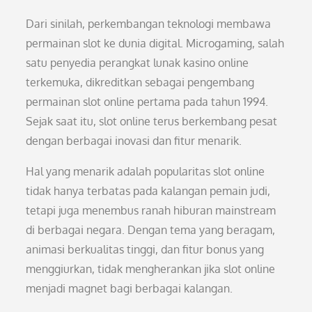
Dari sinilah, perkembangan teknologi membawa
permainan slot ke dunia digital. Microgaming, salah
satu penyedia perangkat lunak kasino online
terkemuka, dikreditkan sebagai pengembang
permainan slot online pertama pada tahun 1994.
Sejak saat itu, slot online terus berkembang pesat
dengan berbagai inovasi dan fitur menarik.
Hal yang menarik adalah popularitas slot online
tidak hanya terbatas pada kalangan pemain judi,
tetapi juga menembus ranah hiburan mainstream
di berbagai negara. Dengan tema yang beragam,
animasi berkualitas tinggi, dan fitur bonus yang
menggiurkan, tidak mengherankan jika slot online
menjadi magnet bagi berbagai kalangan.