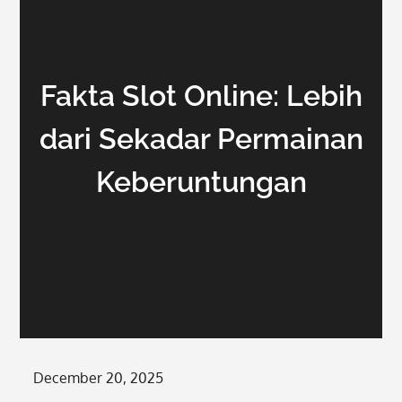
Fakta Slot Online: Lebih
dari Sekadar Permainan
Keberuntungan
Posted
December 20, 2025