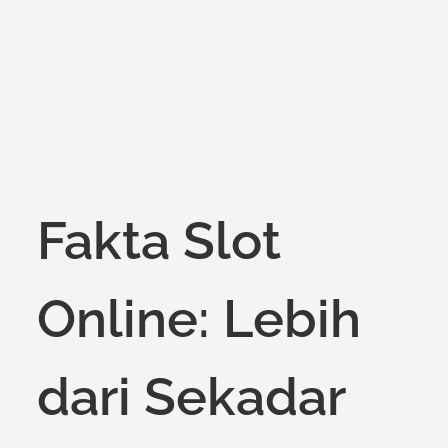
on
Fakta Slot
Online: Lebih
dari Sekadar