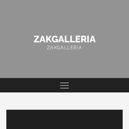
Skip
to
content
ZAKGALLERIA
ZAKGALLERIA