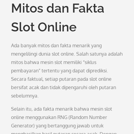
Mitos dan Fakta
Slot Online
Ada banyak mitos dan fakta menarik yang
mengelilingi dunia slot online. Salah satunya adalah
mitos bahwa mesin slot memiliki “siklus
pembayaran” tertentu yang dapat diprediksi.
Secara faktual, setiap putaran pada slot online
bersifat acak dan tidak dipengaruhi oleh putaran
sebelumnya.
Selain itu, ada fakta menarik bahwa mesin slot
online menggunakan RNG (Random Number
Generator) yang bertanggung jawab untuk