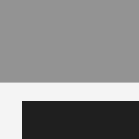
Skip
to
content