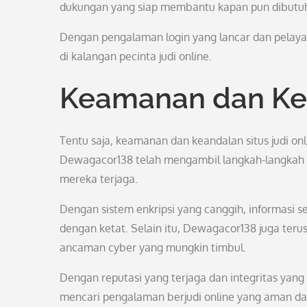
dukungan yang siap membantu kapan pun dibutu
Dengan pengalaman login yang lancar dan pelayan
di kalangan pecinta judi online.
Keamanan dan Ke
Tentu saja, keamanan dan keandalan situs judi on
Dewagacor138 telah mengambil langkah-langkah 
mereka terjaga.
Dengan sistem enkripsi yang canggih, informasi se
dengan ketat. Selain itu, Dewagacor138 juga t
ancaman cyber yang mungkin timbul.
Dengan reputasi yang terjaga dan integritas yang
mencari pengalaman berjudi online yang aman da