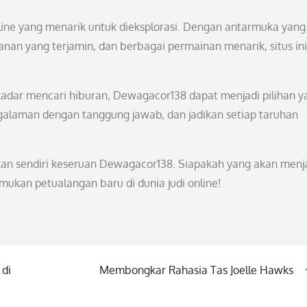
line yang menarik untuk dieksplorasi. Dengan antarmuka yang
an yang terjamin, dan berbagai permainan menarik, situs ini
adar mencari hiburan, Dewagacor138 dapat menjadi pilihan y
ngalaman dengan tanggung jawab, dan jadikan setiap taruhan
kan sendiri keseruan Dewagacor138. Siapakah yang akan menj
ukan petualangan baru di dunia judi online!
 di
Membongkar Rahasia Tas Joelle Hawks