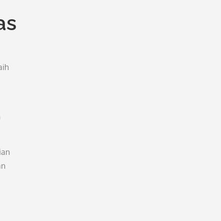
as
aih
n
ian
an