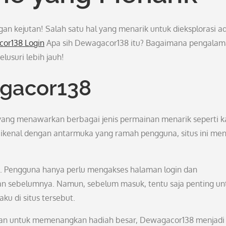
an kejutan! Salah satu hal yang menarik untuk dieksplorasi a
or138 Login
Apa sih Dewagacor138 itu? Bagaimana pengala
elusuri lebih jauh!
gacor138
 yang menawarkan berbagai jenis permainan menarik seperti k
 Dikenal dengan antarmuka yang ramah pengguna, situs ini men
t. Pengguna hanya perlu mengakses halaman login dan
an sebelumnya. Namun, sebelum masuk, tentu saja penting un
u di situs tersebut.
an untuk memenangkan hadiah besar, Dewagacor138 menjadi