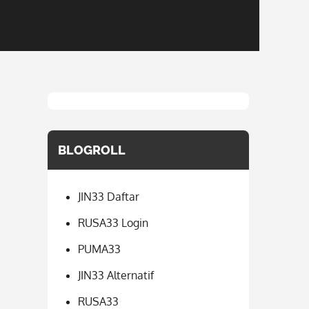
BLOGROLL
JIN33 Daftar
RUSA33 Login
PUMA33
JIN33 Alternatif
RUSA33