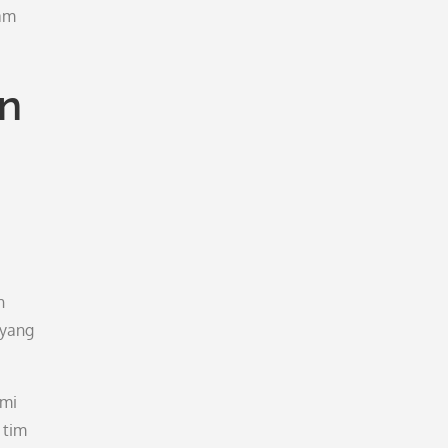
lam
n
h
 yang
ami
 tim