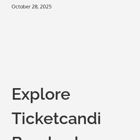
Posted
October 28, 2025
on
Explore
Ticketcandi