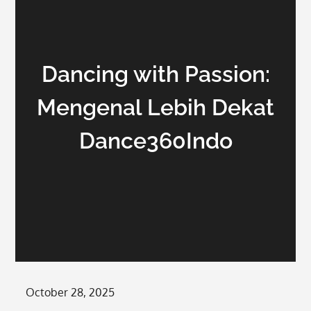
Dancing with Passion:
Mengenal Lebih Dekat
Dance360Indo
Posted
October 28, 2025