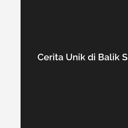
Cerita Unik di Balik