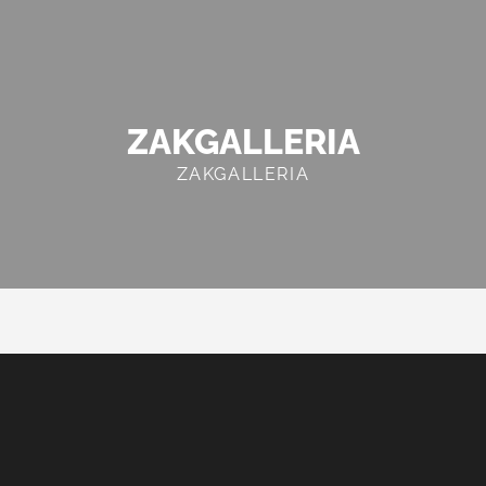
ZAKGALLERIA
ZAKGALLERIA