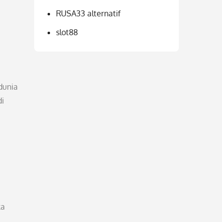
RUSA33 alternatif
slot88
dunia
di
ka