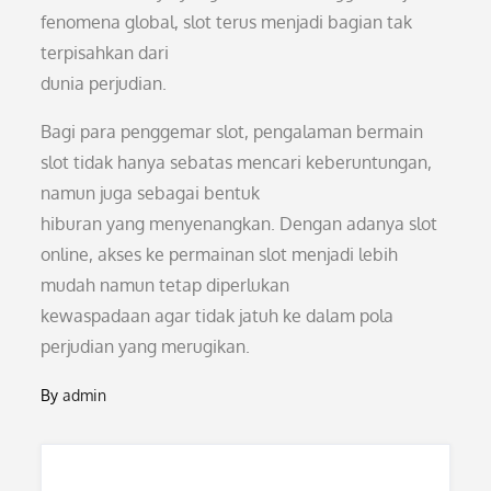
fenomena global, slot terus menjadi bagian tak
terpisahkan dari
dunia perjudian.
Bagi para penggemar slot, pengalaman bermain
slot tidak hanya sebatas mencari keberuntungan,
namun juga sebagai bentuk
hiburan yang menyenangkan. Dengan adanya slot
online, akses ke permainan slot menjadi lebih
mudah namun tetap diperlukan
kewaspadaan agar tidak jatuh ke dalam pola
perjudian yang merugikan.
By
admin