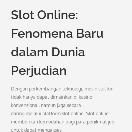
Slot Online:
Fenomena Baru
dalam Dunia
Perjudian
Dengan perkembangan teknologi, mesin slot kini
tidak hanya dapat dimainkan di kasino
konvensional, namun juga secara
daring melalui platform slot online. Slot online
memberikan kemudahan bagi para penikmat judi
untuk dapat mengakses