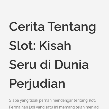
Cerita Tentang
Slot: Kisah
Seru di Dunia
Perjudian
Siapa yang tidak pernah mendengar tentang slot?
Permainan judi yang satu ini memang telah menjadi