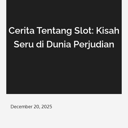
Cerita Tentang Slot: Kisah
Seru di Dunia Perjudian
Posted
December 20, 2025
on