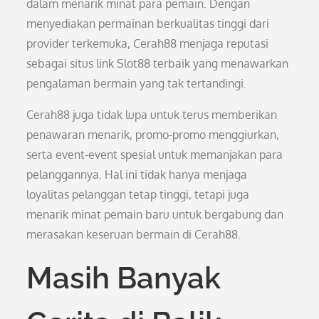
dalam menarik minat para pemain. Dengan
menyediakan permainan berkualitas tinggi dari
provider terkemuka, Cerah88 menjaga reputasi
sebagai situs link Slot88 terbaik yang menawarkan
pengalaman bermain yang tak tertandingi.
Cerah88 juga tidak lupa untuk terus memberikan
penawaran menarik, promo-promo menggiurkan,
serta event-event spesial untuk memanjakan para
pelanggannya. Hal ini tidak hanya menjaga
loyalitas pelanggan tetap tinggi, tetapi juga
menarik minat pemain baru untuk bergabung dan
merasakan keseruan bermain di Cerah88.
Masih Banyak