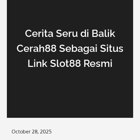
Cerita Seru di Balik
Cerah88 Sebagai Situs
Link Slot88 Resmi
Posted
October 28, 2025