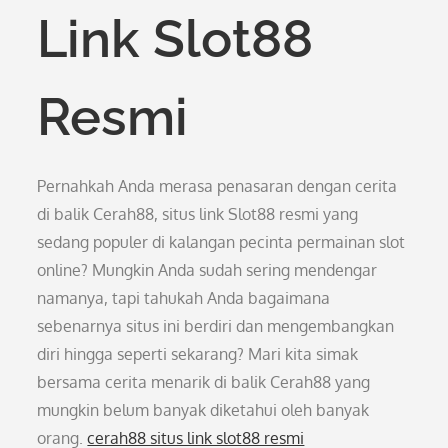
Link Slot88
Resmi
Pernahkah Anda merasa penasaran dengan cerita
di balik Cerah88, situs link Slot88 resmi yang
sedang populer di kalangan pecinta permainan slot
online? Mungkin Anda sudah sering mendengar
namanya, tapi tahukah Anda bagaimana
sebenarnya situs ini berdiri dan mengembangkan
diri hingga seperti sekarang? Mari kita simak
bersama cerita menarik di balik Cerah88 yang
mungkin belum banyak diketahui oleh banyak
orang.
cerah88 situs link slot88 resmi